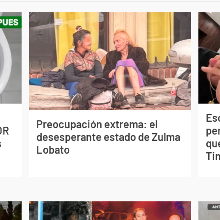
Esc
Preocupación extrema: el
OR
pe
desesperante estado de Zulma
s
qu
Lobato
Tin