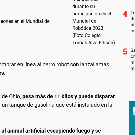
T
de
eones en el Mundial de
ci
en
Sa
c
mi
prar en línea al perro robot con lanzallamas
ma
es.
e de Ohio,
pesa más de 11 kilos y puede disparar
 un tanque de gasolina que está instalado en la
 al animal artificial escupiendo fuego y se