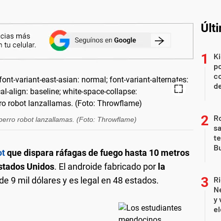
Últ
Ki
po
co
de
Ro
erro robot lanzallamas. (Foto: Throwflame)
sa
te
Bu
ot
que dispara ráfagas de fuego hasta 10 metros
Estados Unidos
. El androide fabricado por
la
Ri
de 9 mil dólares y es legal en 48 estados.
Ne
y 
el