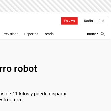
En vivo
Radio La Red
Previsional
Deportes
Trends
rro robot
s de 11 kilos y puede disparar
structura.