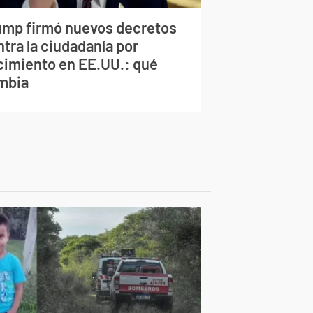
ump firmó nuevos decretos
tra la ciudadanía por
cimiento en EE.UU.: qué
mbia