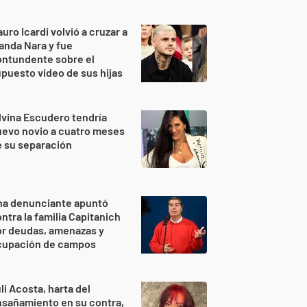
uro Icardi volvió a cruzar a
nda Nara y fue
ontundente sobre el
puesto video de sus hijas
lvina Escudero tendría
evo novio a cuatro meses
 su separación
na denunciante apuntó
ntra la familia Capitanich
or deudas, amenazas y
cupación de campos
li Acosta, harta del
sañamiento en su contra,