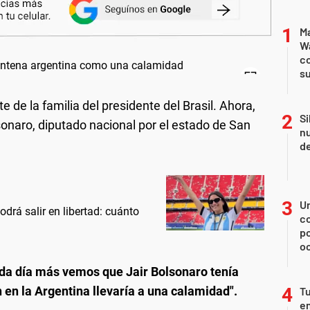
Ma
Wa
c
su
 de la familia del presidente del Brasil. Ahora,
Si
onaro, diputado nacional por el estado de San
nu
de
U
drá salir en libertad: cuánto
co
p
o
da día más vemos que Jair Bolsonaro tenía
 en la Argentina llevaría a una calamidad".
Tu
en