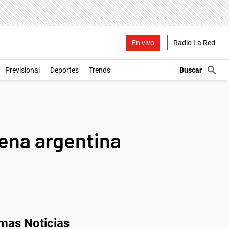
En vivo
Radio La Red
Previsional
Deportes
Trends
tena argentina
imas Noticias