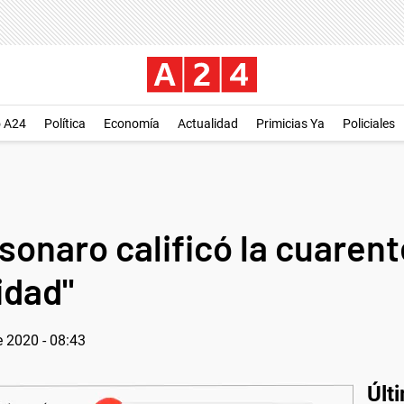
o A24
Política
Economía
Actualidad
Primicias Ya
Policiales
olsonaro calificó la cuaren
idad"
 2020 - 08:43
Últ