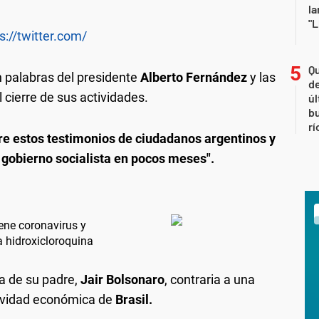
la
"L
s://twitter.com/
Qu
 palabras del presidente
Alberto Fernández
y las
de
 cierre de sus actividades.
úl
b
rí
e estos testimonios de ciudadanos argentinos y
 gobierno socialista en pocos meses".
ene coronavirus y
a hidroxicloroquina
ca de su padre,
Jair Bolsonaro
, contraria a una
tividad económica de
Brasil.