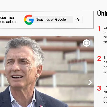
Últ
La
po
re
te
Tr
ne
ca
la
Lo
Mu
pa
sa