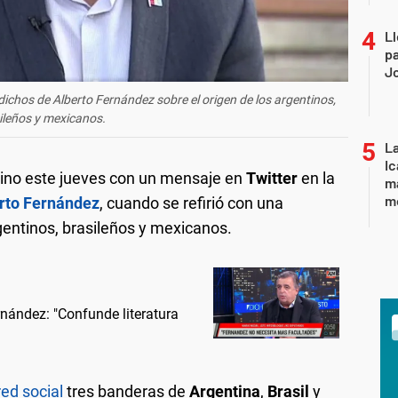
Ll
pa
J
dichos de Alberto Fernández sobre el origen de los argentinos,
ileños y mexicanos.
La
Ic
vino este jueves con un mensaje en
Twitter
en la
ma
m
rto Fernández
, cuando se refirió con una
gentinos, brasileños y mexicanos.
rnández: "Confunde literatura
red social
tres banderas de
Argentina
,
Brasil
y