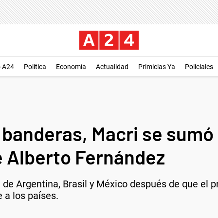
o A24
Política
Economía
Actualidad
Primicias Ya
Policiales
s banderas, Macri se sumó
de Alberto Fernández
d de Argentina, Brasil y México después de que el p
 a los países.