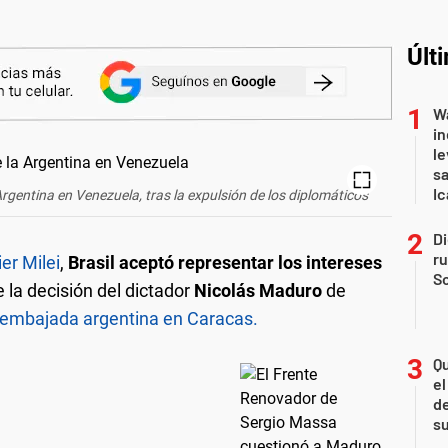
Últ
Wa
in
le
sa
Ic
Argentina en Venezuela, tras la expulsión de los diplomáticos
Di
r
er Milei
,
Brasil aceptó representar los intereses
So
 la decisión del dictador
Nicolás Maduro
de
embajada argentina en Caracas.
Qu
el
de
s