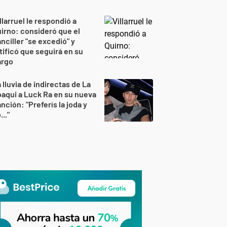
llarruel le respondió a
irno: consideró que el
nciller "se excedió" y
tificó que seguirá en su
argo
 lluvia de indirectas de La
aqui a Luck Ra en su nueva
nción: "Preferís la joda y
..."