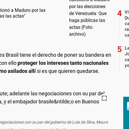
tionó a Maduro por las
Vi
as las actas"
Qu
ca
ra
c
La
Jo
ves Brasil tiene el derecho de poner su bandera en
ca
con ello
proteger los intereses tanto nacionales
yo
mo asilados allí
si es que quieren quedarse.
negociaciones con su par del gobierno de Lula da Silva, Mauro