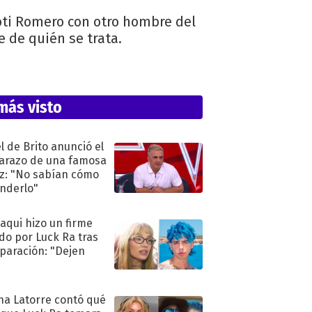
Coti Romero con otro hombre del
 de quién se trata.
más visto
l de Brito anunció el
razo de una famosa
iz: "No sabían cómo
nderlo"
oaqui hizo un firme
do por Luck Ra tras
eparación: "Dejen
"
na Latorre contó qué