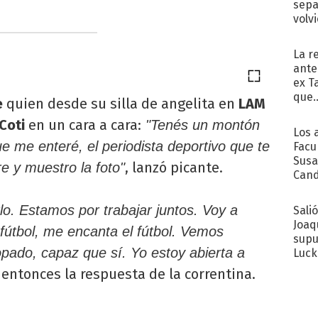
sepa
volv
La r
ante
ex T
que..
e
quien desde su silla de angelita en
LAM
Coti
en un cara a cara:
"Tenés un montón
Los 
e me enteré, el periodista deportivo que te
Facu
Susa
, lanzó picante.
e y muestro la foto"
Cand
de s
sent
o. Estamos por trabajar juntos. Voy a
Sali
Joaq
fútbol, me encanta el fútbol. Vemos
supu
opado, capaz que sí. Yo estoy abierta a
Luck
entonces la respuesta de la correntina.