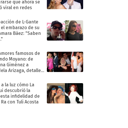
rarse que ahora se
ió viral en redes
eacción de L-Gante
 el embarazo de su
amara Báez: "Saben
."
amores famosos de
ndo Moyano: de
na Giménez a
ela Arizaga, detalles
u pasado
imental
ó a la luz cómo La
ui descubrió la
esta infidelidad de
 Ra con Tuli Acosta