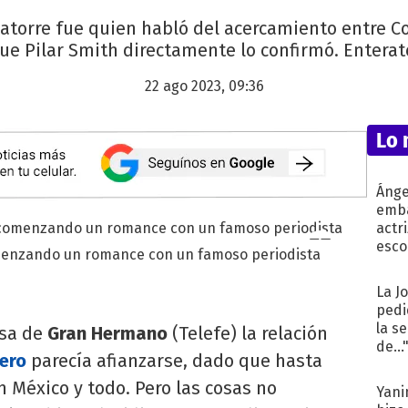
Latorre fue quien habló del acercamiento entre 
ue Pilar Smith directamente lo confirmó. Enterate
22 ago 2023, 09:36
Lo 
Ánge
emba
actr
esco
menzando un romance con un famoso periodista
La J
pedi
la s
asa de
Gran Hermano
(Telefe) la relación
de...
ero
parecía afianzarse, dado que hasta
n México y todo. Pero las cosas no
Yani