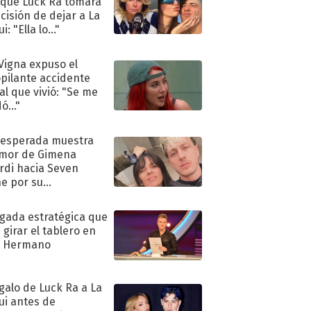
 que Luck Ra tomara
ecisión de dejar a La
i: "Ella lo..."
 Vigna expuso el
pilante accidente
al que vivió: "Se me
ó..."
nesperada muestra
mor de Gimena
rdi hacia Seven
e por su
pleaños
ugada estratégica que
 girar el tablero en
n Hermano
egalo de Luck Ra a La
ui antes de