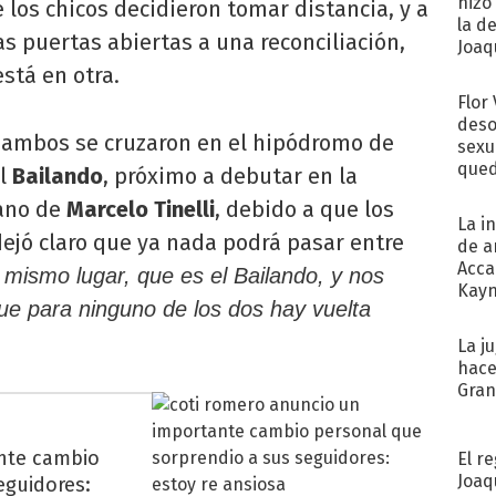
hizo
 los chicos decidieron tomar distancia, y a
la d
as puertas abiertas a una reconciliación,
Joaqu
está en otra.
Flor
deso
s ambos se cruzaron en el hipódromo de
sexu
qued
el
Bailando
, próximo a debutar en la
ano de
Marcelo Tinelli
, debido a que los
La i
ejó claro que ya nada podrá pasar entre
de a
Acca
mismo lugar, que es el Bailando, y nos
Kayn
ue para ninguno de los dos hay vuelta
cum
La j
hace
Gra
nte cambio
El r
Joaq
eguidores: