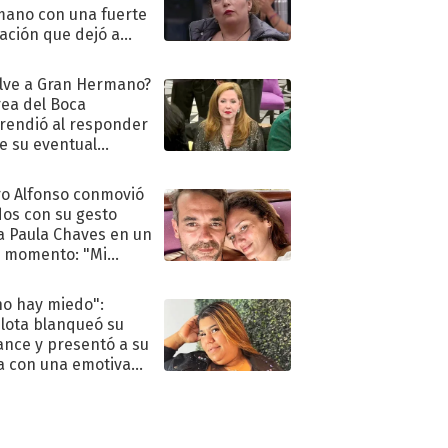
ano con una fuerte
ación que dejó a
oya en shock:
idora"
lve a Gran Hermano?
ea del Boca
rendió al responder
e su eventual
eso al reality
o Alfonso conmovió
dos con su gesto
a Paula Chaves en un
 momento: "Mi
mpañante
péutico"
no hay miedo":
lota blanqueó su
nce y presentó a su
a con una emotiva
aración de amor