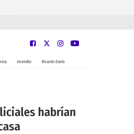
lesia
Incendio
Ricardo Darín
iciales habrían
 casa