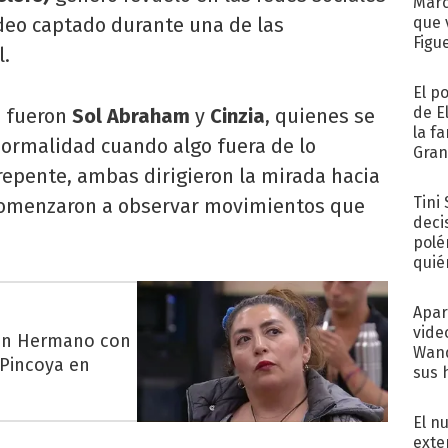
Marc
ideo captado durante una de las
que 
Figu
l.
El p
de E
o fueron
Sol Abraham
y
Cinzia
, quienes se
la f
ormalidad cuando algo fuera de lo
Gra
desa
repente, ambas dirigieron la mirada hacia
Tini
 comenzaron a observar movimientos que
deci
polé
quié
afue
Apar
vide
Gran Hermano con
Wand
 Pincoya en
sus 
El n
exte