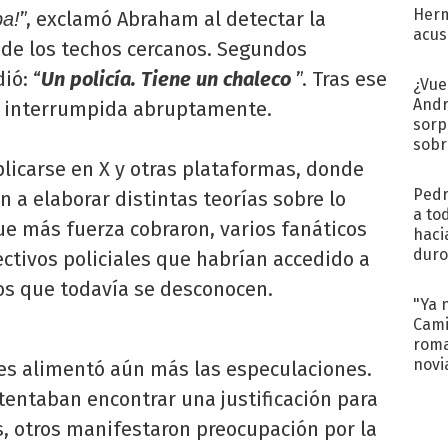
Herm
”, exclamó Abraham al detectar la
ba!
acus
 de los techos cercanos. Segundos
Pinc
"Tra
ió: “
Un policía. Tiene un chaleco
”. Tras ese
¿Vue
Andr
ue interrumpida abruptamente.
sorp
sobr
regr
licarse en X y otras plataformas, donde
Pedr
a elaborar distintas teorías sobre lo
a to
ue más fuerza cobraron, varios fanáticos
haci
duro
ectivos policiales que habrían accedido a
aco
vos que todavía se desconocen.
tera
"Ya 
Cami
roma
novi
ales alimentó aún más las especulaciones.
decl
tentaban encontrar una justificación para
s, otros manifestaron preocupación por la