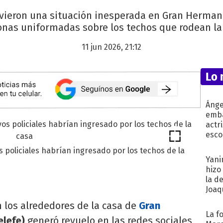
vieron una situación inesperada en Gran Hermano
nas uniformadas sobre los techos que rodean la
11 jun 2026, 21:12
Lo 
Ánge
emba
actr
esco
policiales habrían ingresado por los techos de la
Yani
hizo
la d
Joaqu
 los alrededores de la casa de
Gran
La f
elefe)
generó revuelo en las redes sociales