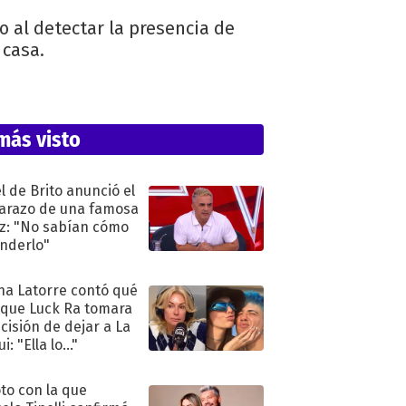
 al detectar la presencia de
 casa.
más visto
l de Brito anunció el
razo de una famosa
iz: "No sabían cómo
nderlo"
na Latorre contó qué
 que Luck Ra tomara
ecisión de dejar a La
i: "Ella lo..."
oto con la que