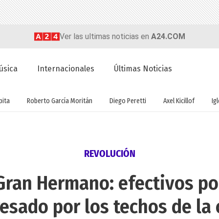
Ver las ultimas noticias en
A24.COM
úsica
Internacionales
Últimas Noticias
ita
Roberto García Moritán
Diego Peretti
Axel Kicillof
Ig
REVOLUCIÓN
ran Hermano: efectivos pol
esado por los techos de la