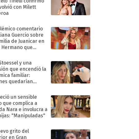
elo Tinelli confirmó
volvió con Milett
eroa
olémico comentario
liana Guercio sobre
amilia de Juanicar en
n Hermano que
tó la furia en redes
 Stoessel y una
sión que encendió la
mica familiar:
nes quedarían
ra de su boda
eció un sensible
o que complica a
a Nara e involucra a
hijas: "Manipuladas"
uevo grito del
rior en Gran