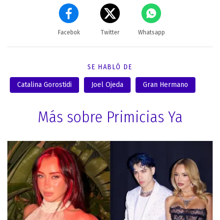
Facebok
Twitter
Whatsapp
SE HABLÓ DE
Catalina Gorostidi
Joel Ojeda
Gran Hermano
Más sobre Primicias Ya