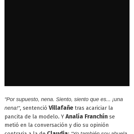
"Por supuesto, nena. Siento, siento que es... ¡una
Villafañe
, sentenció
tras acariciar la
nena!"
Analía Franchín
pancita de la modelo. Y
se
metió en la conversación y dio su opinión
Claudia
contraria a la de
:
"Yo también soy abuela,