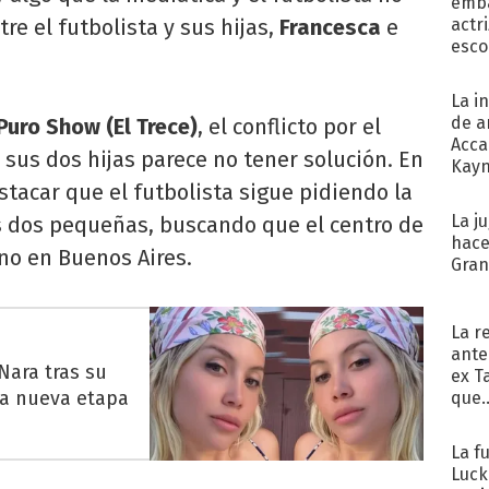
emba
re el futbolista y sus hijas,
Francesca
e
actr
esco
La i
de a
Puro Show (El Trece)
, el conflicto por el
Acca
 sus dos hijas parece no tener solución. En
Kayn
cum
tacar que el futbolista sigue pidiendo la
La j
us dos pequeñas, buscando que el centro de
hace
no en Buenos Aires.
Gra
La r
ante
Nara tras su
ex T
na nueva etapa
que..
La f
Luck