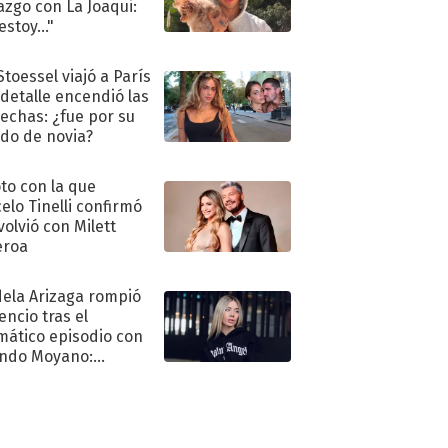
azgo con La Joaqui:
stoy..."
Stoessel viajó a París
 detalle encendió las
echas: ¿fue por su
ido de novia?
oto con la que
elo Tinelli confirmó
volvió con Milett
eroa
ela Arizaga rompió
lencio tras el
mático episodio con
ndo Moyano:
o..."