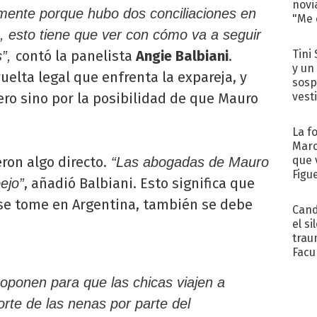
novi
mente porque hubo dos conciliaciones en
"Me e
, esto tiene que ver con cómo va a seguir
Tini 
contó la panelista
Angie Balbiani
.
s”,
y un
uelta legal que enfrenta la expareja, y
sosp
vest
ero sino por la posibilidad de que Mauro
La f
Marc
que 
ron algo directo.
“Las abogadas de Mauro
Figu
, añadió Balbiani. Esto significa que
ejo”
e se tome en Argentina, también se debe
Cand
el si
trau
Facu
"Teng
roponen para que las chicas viajen a
rte de las nenas por parte del