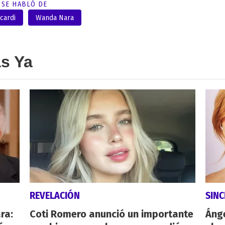
SE HABLÓ DE
cardi
Wanda Nara
as Ya
REVELACIÓN
SINC
ra:
Coti Romero anunció un importante
Ánge