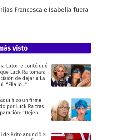
ijas Francesca e Isabella fuera
más visto
na Latorre contó qué
 que Luck Ra tomara
ecisión de dejar a La
i: "Ella lo..."
oaqui hizo un firme
do por Luck Ra tras
eparación: "Dejen
"
l de Brito anunció el