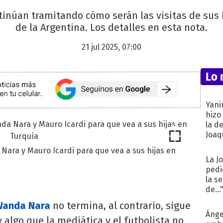
inúan tramitando cómo serán las visitas de sus h
de la Argentina. Los detalles en esta nota.
21 jul 2025, 07:00
Lo 
Yani
hizo
la d
Joaqu
Nara y Mauro Icardi para que vea a sus hijas en
La J
pedi
la s
de...
Wanda Nara
no termina, al contrario, sigue
Ánge
algo que la mediática y el futbolista no