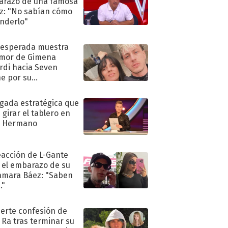
razo de una famosa
iz: "No sabían cómo
nderlo"
nesperada muestra
mor de Gimena
rdi hacia Seven
e por su
pleaños
ugada estratégica que
 girar el tablero en
n Hermano
eacción de L-Gante
 el embarazo de su
amara Báez: "Saben
."
uerte confesión de
 Ra tras terminar su