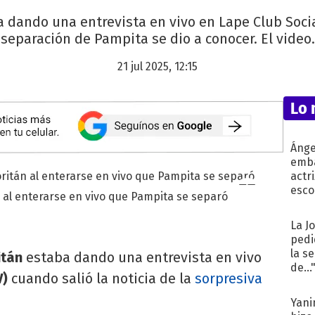
 dando una entrevista en vivo en Lape Club Social
separación de Pampita se dio a conocer. El video.
21 jul 2025, 12:15
Lo 
Ánge
emba
actr
esco
 al enterarse en vivo que Pampita se separó
La J
pedi
la s
itán
estaba dando una entrevista en vivo
de...
V)
cuando salió la noticia de la
sorpresiva
Yani