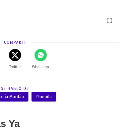
COMPARTÍ
Twitter
Whatsapp
SE HABLÓ DE
rcía Moritán
Pampita
as Ya