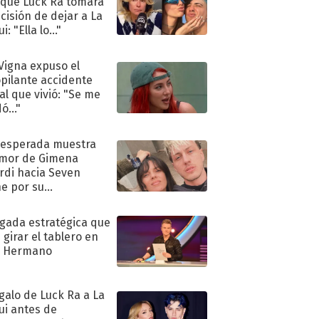
 que Luck Ra tomara
ecisión de dejar a La
i: "Ella lo..."
 Vigna expuso el
pilante accidente
al que vivió: "Se me
ó..."
nesperada muestra
mor de Gimena
rdi hacia Seven
e por su
pleaños
ugada estratégica que
 girar el tablero en
n Hermano
egalo de Luck Ra a La
ui antes de