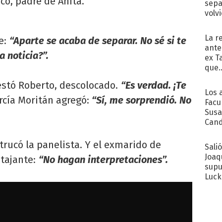
ico, padre de Anita.
sepa
volv
La r
e:
“Aparte se acaba de separar. No sé si te
ante
 noticia?”.
ex T
que..
testó Roberto, descolocado.
“Es verdad. ¡Te
Los 
arcía Moritán agregó:
“Sí, me sorprendió. No
Facu
Susa
Cand
de s
sent
trucó la panelista. Y el exmarido de
Sali
Joaq
tajante:
“No hagan interpretaciones”.
supu
Luck