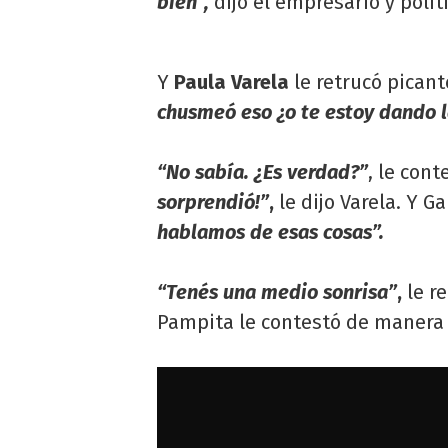
bien”,
dijo el empresario y polít
Y
Paula Varela
le retrucó picant
chusmeó eso ¿o te estoy dando la
“No sabía. ¿Es verdad?”
, le con
sorprendió!”
,
le dijo Varela. Y G
hablamos de esas cosas”.
“Tenés una medio sonrisa”
,
le re
Pampita le contestó de manera 