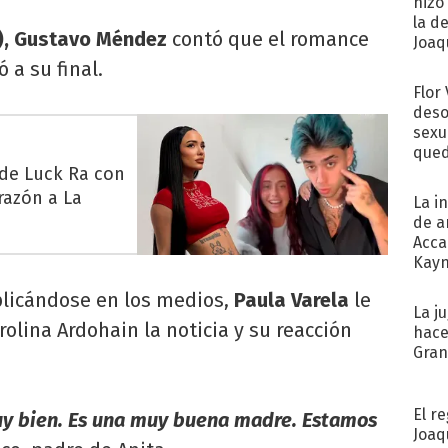
hizo
la d
e), Gustavo Méndez
contó que el romance
Joaqu
 a su final.
Flor
deso
sexu
qued
 de Luck Ra con
razón a La
La i
de a
Acca
Kayn
cum
plicándose en los medios,
Paula Varela
le
La j
olina Ardohain la noticia y su reacción
hace
Gra
El r
uy bien. Es una muy buena madre. Estamos
Joaq