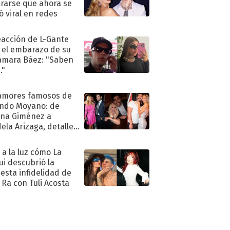
rarse que ahora se
ió viral en redes
eacción de L-Gante
 el embarazo de su
amara Báez: "Saben
."
amores famosos de
ndo Moyano: de
na Giménez a
ela Arizaga, detalles
u pasado
imental
ó a la luz cómo La
ui descubrió la
esta infidelidad de
 Ra con Tuli Acosta