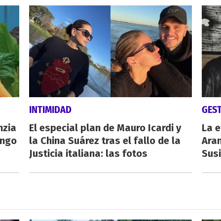
INTIMIDAD
GES
nzia
El especial plan de Mauro Icardi y
La e
engo
la China Suárez tras el fallo de la
Aran
Justicia italiana: las fotos
Susi