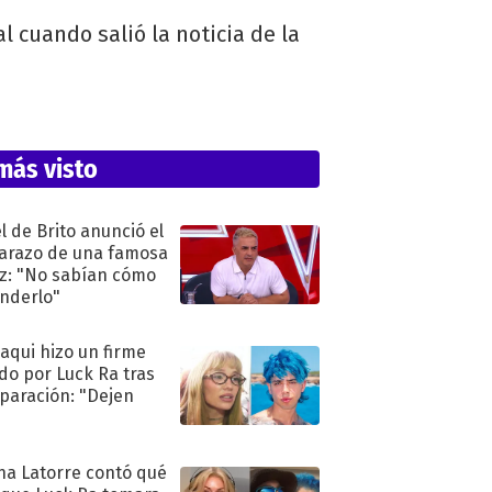
 cuando salió la noticia de la
más visto
l de Brito anunció el
razo de una famosa
iz: "No sabían cómo
nderlo"
oaqui hizo un firme
do por Luck Ra tras
eparación: "Dejen
"
na Latorre contó qué