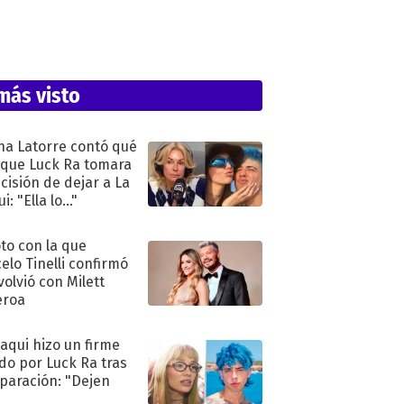
más visto
na Latorre contó qué
 que Luck Ra tomara
ecisión de dejar a La
i: "Ella lo..."
oto con la que
elo Tinelli confirmó
volvió con Milett
eroa
oaqui hizo un firme
do por Luck Ra tras
eparación: "Dejen
"