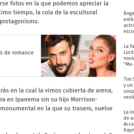
rse fotos en la que podemos apreciar la
timo tiempo, la cola de la escultural
Ánge
emba
 protagonismo.
actr
esco
La f
es de romance
Luck
novi
"Me e
Tini 
y un
rás en la cual la vimos cubierta de arena,
sosp
vest
ra en Ipanema sin su hijo Morrison-
e monumental en la que su trasero, vuelve
La i
de a
Acca
Kayn