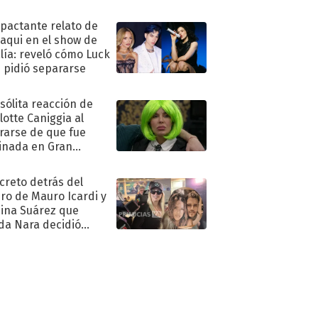
pleaños
mpactante relato de
oaqui en el show de
lía: reveló cómo Luck
e pidió separarse
nsólita reacción de
lotte Caniggia al
rarse de que fue
inada en Gran
mano
ecreto detrás del
ro de Mauro Icardi y
hina Suárez que
a Nara decidió
oner