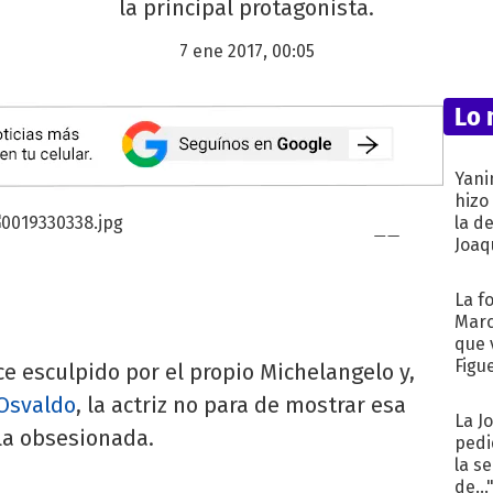
la principal protagonista.
7 ene 2017, 00:05
Lo 
Yani
hizo
la d
Joaqu
La f
Marc
que 
Figu
e esculpido por el propio Michelangelo y,
Osvaldo
, la actriz no para de mostrar esa
La J
la obsesionada.
pedi
la s
de...