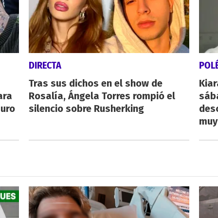
DIRECTA
POL
Tras sus dichos en el show de
Kiar
ara
Rosalía, Ángela Torres rompió el
sába
auro
silencio sobre Rusherking
desc
muy