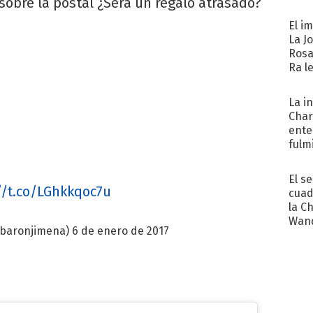
 sobre la postal ¿Será un regalo atrasado?
cum
El i
La J
Rosa
Ra l
La i
Char
ente
fulm
Her
El s
//t.co/LGhkkqoc7u
cuad
la C
Wand
@baronjimena)
6 de enero de 2017
exp