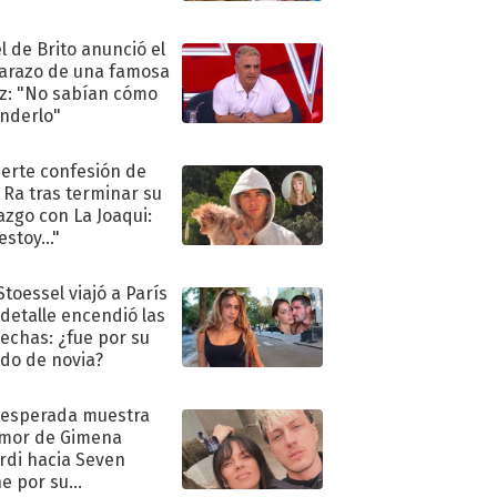
l de Brito anunció el
razo de una famosa
iz: "No sabían cómo
nderlo"
uerte confesión de
 Ra tras terminar su
azgo con La Joaqui:
stoy..."
Stoessel viajó a París
 detalle encendió las
echas: ¿fue por su
ido de novia?
nesperada muestra
mor de Gimena
rdi hacia Seven
e por su