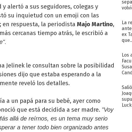
sepa
 y alertó a sus seguidores, colegas y
volv
ó su inquietud con un emoji con las
La r
; en respuesta, la periodista
Majo Martino
,
ante
ás cercanas tiempo atrás, le escribió a
ex T
que..
e".
Los 
Facu
a Jelinek le consultan sobre la posibilidad
Susa
Cand
siones dijo que estaba esperando a la
de s
mente reveló los detalles.
sent
Sali
Joaq
supu
uía a un papá para su bebé, ayer como
Luck
conoció que está decidida a ser madre.
"Voy
Más allá de reírnos, es un tema muy serio
sperar a tener todo bien organizado antes