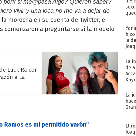
deso
o pork si me@pasa Algo? Quieren saber?
sexu
ero vivir y una loca no me va a dejar de
qued
 la morocha en su cuenta de Twitter, e
s comenzaron a preguntarse si la modelo
Yani
hizo
la d
Joaqu
La i
de a
 de Luck Ra con
Acca
razón a La
Kayn
cum
La j
hace
Gra
go Ramos es mi permitido varón"
El r
Joaq