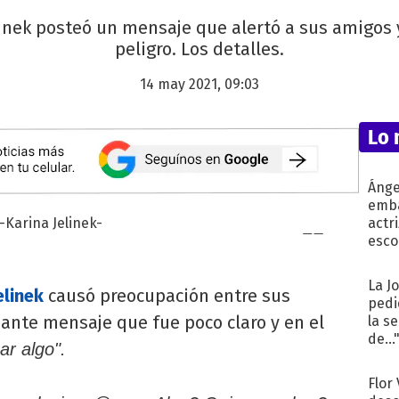
elinek posteó un mensaje que alertó a sus amigos
peligro. Los detalles.
14 may 2021, 09:03
Lo 
Ánge
emba
actr
esco
La J
elinek
causó preocupación entre sus
pedi
ante mensaje que fue poco claro y en el
la s
de...
ar algo".
Flor