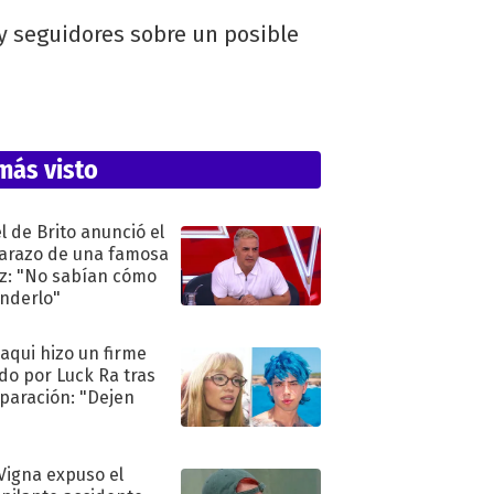
 y seguidores sobre un posible
más visto
l de Brito anunció el
razo de una famosa
iz: "No sabían cómo
nderlo"
oaqui hizo un firme
do por Luck Ra tras
eparación: "Dejen
"
 Vigna expuso el