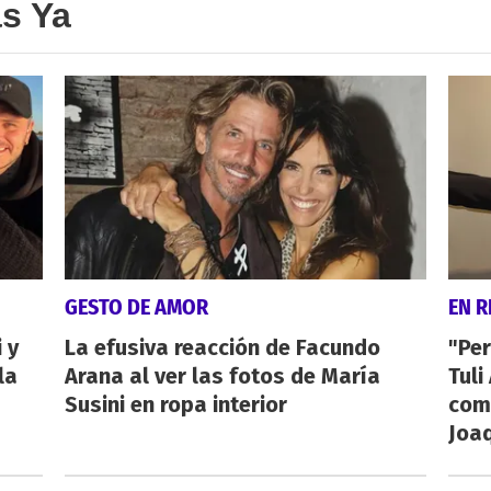
as Ya
GESTO DE AMOR
EN R
 y
La efusiva reacción de Facundo
"Per
la
Arana al ver las fotos de María
Tuli
Susini en ropa interior
com
Joa