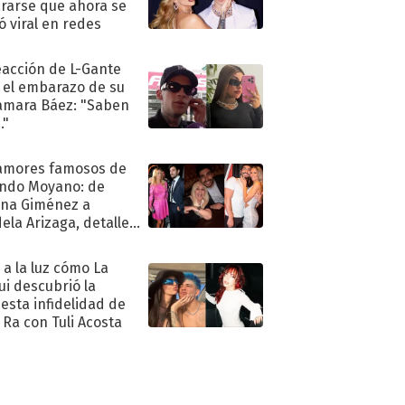
rarse que ahora se
ió viral en redes
eacción de L-Gante
 el embarazo de su
amara Báez: "Saben
."
amores famosos de
ndo Moyano: de
na Giménez a
ela Arizaga, detalles
u pasado
imental
ó a la luz cómo La
ui descubrió la
esta infidelidad de
 Ra con Tuli Acosta