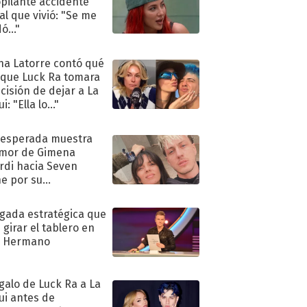
pilante accidente
al que vivió: "Se me
ó..."
na Latorre contó qué
 que Luck Ra tomara
ecisión de dejar a La
i: "Ella lo..."
nesperada muestra
mor de Gimena
rdi hacia Seven
e por su
pleaños
ugada estratégica que
 girar el tablero en
n Hermano
egalo de Luck Ra a La
ui antes de