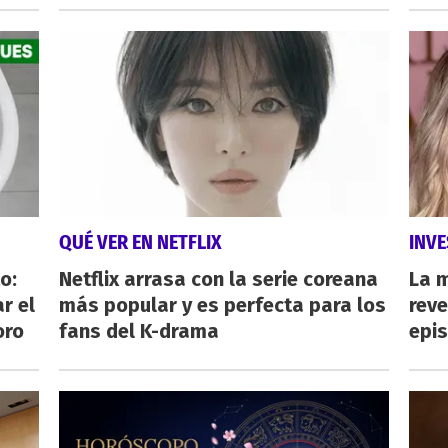
QUÉ VER EN NETFLIX
INVE
o:
Netflix arrasa con la serie coreana
La 
r el
más popular y es perfecta para los
reve
oro
fans del K-drama
epi