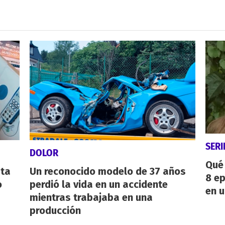
SERI
DOLOR
Qué 
sta
Un reconocido modelo de 37 años
8 ep
o
perdió la vida en un accidente
en u
mientras trabajaba en una
producción