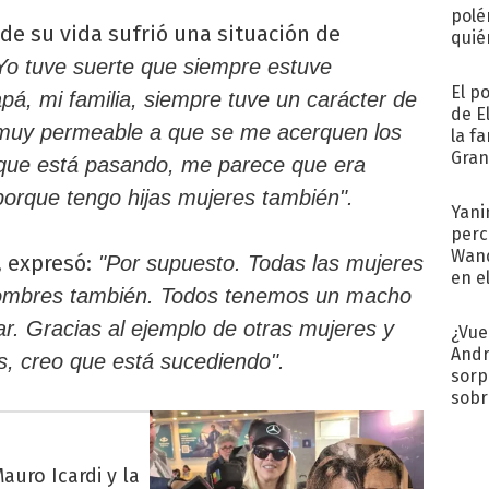
polé
de su vida sufrió una situación de
quié
afue
Yo tuve suerte que siempre estuve
El p
, mi familia, siempre tuve un carácter de
de E
i muy permeable a que se me acerquen los
la f
Gra
 que está pasando, me parece que era
desa
porque tengo hijas mujeres también".
Yani
perc
Wand
, expresó:
"Por supuesto. Todas las mujeres
en e
 hombres también. Todos tenemos un macho
toda
r. Gracias al ejemplo de otras mujeres y
¿Vue
Andr
, creo que está sucediendo".
sorp
sobr
regr
auro Icardi y la