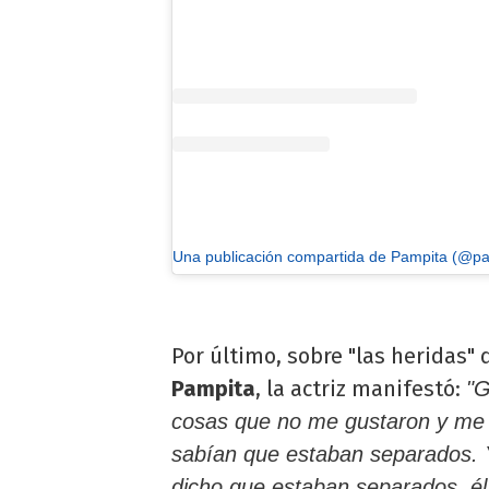
Una publicación compartida de Pampita (@pam
Por último, sobre "las heridas"
Pampita
, la actriz manifestó:
"G
cosas que no me gustaron y me 
sabían que estaban separados. Y
dicho que estaban separados, él