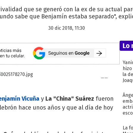
a rivalidad que se generó con la ex de su actual pa
ndo sabe que Benjamín estaba separado", expli
30 dic 2018, 11:30
Lo 
Yani
hizo
la d
Joaqu
Ánge
enjamín Vicuña
y
La "China" Suárez
fueron
emba
lebrón hace unos años y que al día de hoy
actr
esco
La f