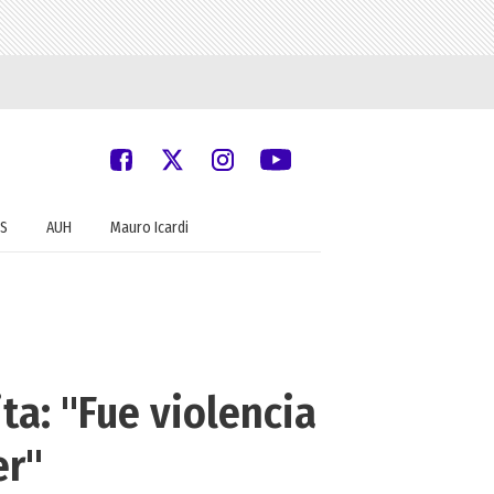
S
AUH
Mauro Icardi
ta: "Fue violencia
er"