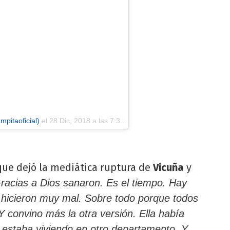
pitaoficial)
el
28 Dic, 2018 a las 7:36 PST
 que dejó la mediática ruptura de
Vicuña
y
racias a Dios sanaron. Es el tiempo. Hay
hicieron muy mal. Sobre todo porque todos
 convino más la otra versión. Ella había
 estaba viviendo en otro departamento. Y