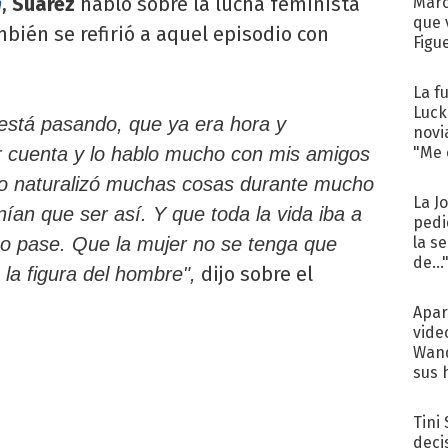
,
Suárez
habló sobre la lucha feminista
n
Marc
que 
mbién se refirió a aquel episodio con
Figu
La f
Luck
está pasando, que ya era hora y
novi
r cuenta y lo hablo mucho con mis amigos
"Me e
no naturalizó muchas cosas durante mucho
La J
ían que ser así. Y que toda la vida iba a
pedi
o pase. Que la mujer no se tenga que
la s
de...
dijo sobre el
 la figura del hombre",
Apar
vide
Wand
sus 
Tini
deci