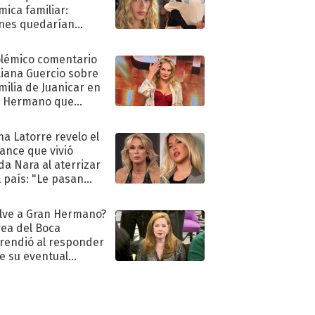
mica familiar:
nes quedarían
ra de su boda
olémico comentario
liana Guercio sobre
amilia de Juanicar en
n Hermano que
tó la furia en redes
na Latorre revelo el
ance que vivió
a Nara al aterrizar
l país: "Le pasan
s"
lve a Gran Hermano?
ea del Boca
rendió al responder
e su eventual
eso al reality