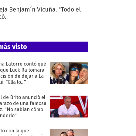
reja Benjamín Vicuña. "Todo el
có.
más visto
na Latorre contó qué
 que Luck Ra tomara
ecisión de dejar a La
i: "Ella lo..."
l de Brito anunció el
razo de una famosa
iz: "No sabían cómo
nderlo"
oto con la que