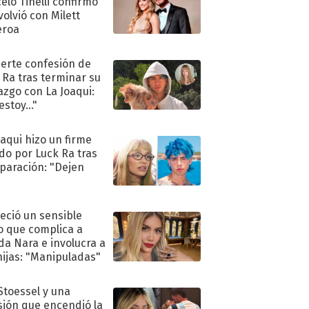
elo Tinelli confirmó
volvió con Milett
eroa
uerte confesión de
 Ra tras terminar su
azgo con La Joaqui:
stoy..."
oaqui hizo un firme
do por Luck Ra tras
eparación: "Dejen
"
eció un sensible
o que complica a
a Nara e involucra a
hijas: "Manipuladas"
 Stoessel y una
sión que encendió la