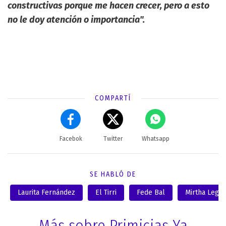
constructivas porque me hacen crecer, pero a esto
no le doy atención o importancia".
COMPARTÍ
Facebok
Twitter
Whatsapp
SE HABLÓ DE
Laurita Fernández
El Tirri
Fede Bal
Mirtha Legr
Más sobre Primicias Ya