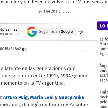
nsacione y su deseo de volver a la TV tras seis añ
24 ene 2017, 16:30
Lo 
La f
Marc
que 
Figu
Ánge
e latente en las generaciones que
emba
rie que se emitió entre 1991 y 1994 generó
actr
esco
 momento en la TV argentina.
Tini
or
Arturo Puig
,
María Leal
y
Nancy Anka
,
deci
polé
on 46 años, dialogó con PrimiciasYa sobre
quié