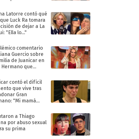
ra de su boda
na Latorre contó qué
 que Luck Ra tomara
ecisión de dejar a La
i: "Ella lo..."
olémico comentario
liana Guercio sobre
amilia de Juanicar en
n Hermano que
tó la furia en redes
car contó el difícil
nto que vive tras
ndonar Gran
mano: "Mi mamá
ió..."
taron a Thiago
na por abuso sexual
ra su prima