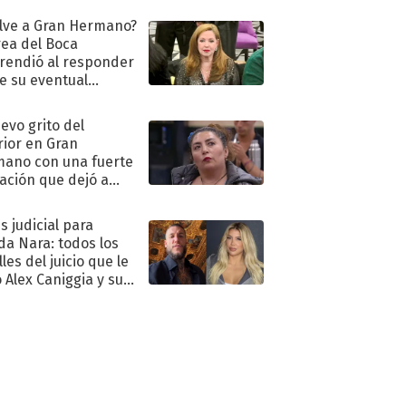
lve a Gran Hermano?
ea del Boca
rendió al responder
e su eventual
eso al reality
uevo grito del
rior en Gran
ano con una fuerte
ación que dejó a
oya en shock:
idora"
s judicial para
a Nara: todos los
les del juicio que le
 Alex Caniggia y sus
imos pasos