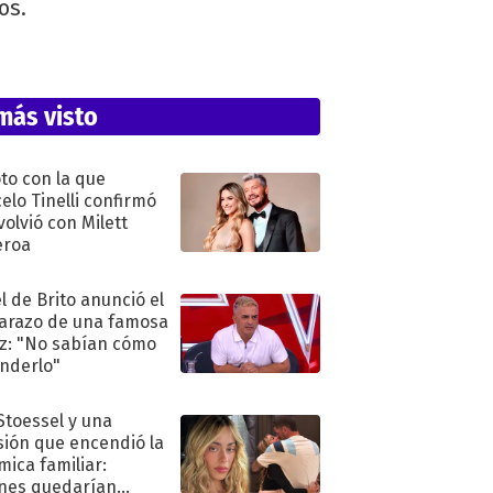
os.
más visto
oto con la que
elo Tinelli confirmó
volvió con Milett
eroa
l de Brito anunció el
razo de una famosa
iz: "No sabían cómo
nderlo"
 Stoessel y una
sión que encendió la
mica familiar:
nes quedarían