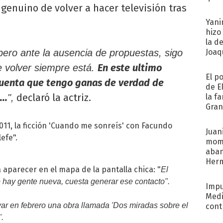
 genuino de volver a hacer televisión tras
afue
Yani
hizo
la d
pero ante la ausencia de propuestas, sigo
Joaqu
En este ultimo
e volver siempre está.
El p
 cuenta que tengo ganas de verdad de
de E
..
declaró la actriz.
",
la f
Gra
desa
011, la ficción 'Cuando me sonreís' con Facundo
Juani
lefe".
mome
aba
Her
aparecer en el mapa de la pantalla chica: "
El
recib
 hay gente nueva, cuesta generar ese contacto".
Impu
Medi
r en febrero una obra llamada 'Dos miradas sobre el
cont
".