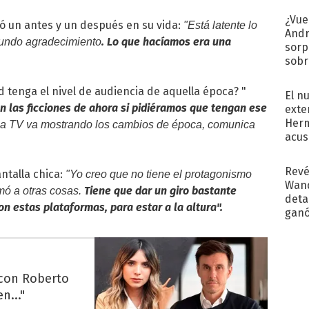
¿Vue
ó un antes y un después en su vida:
"Está latente lo
Andr
. Lo que hacíamos era una
fundo agradecimiento
sorp
sobr
regr
ad tenga el nivel de audiencia de aquella época? "
El n
 las ficciones de ahora si pidiéramos que tengan ese
exte
Herm
 La TV va mostrando los cambios de época, comunica
acus
Pinc
"Tra
Revé
ntalla chica:
"Yo creo que no tiene el protagonismo
Wand
Tiene que dar un giro bastante
mó a otras cosas.
detal
n estas plataformas, para estar a la altura".
ganó
próx
 con Roberto
n..."