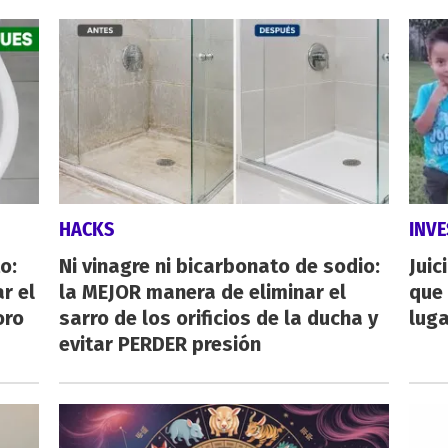
HACKS
INVE
o:
Ni vinagre ni bicarbonato de sodio:
Juic
r el
la MEJOR manera de eliminar el
que 
oro
sarro de los orificios de la ducha y
luga
evitar PERDER presión