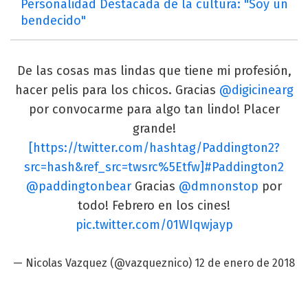
Personalidad Destacada de la cultura: "Soy un
bendecido"
De las cosas mas lindas que tiene mi profesión,
hacer pelis para los chicos. Gracias
@digicinearg
por convocarme para algo tan lindo! Placer
grande!
[https://twitter.com/hashtag/Paddington2?
src=hash&ref_src=twsrc%5Etfw]#Paddington2
@paddingtonbear
Gracias
@dmnonstop
por
todo! Febrero en los cines!
pic.twitter.com/01WIqwjayp
— Nicolas Vazquez (@vazqueznico)
12 de enero de 2018