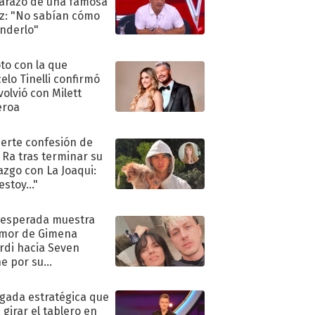
razo de una famosa
iz: "No sabían cómo
nderlo"
oto con la que
elo Tinelli confirmó
volvió con Milett
eroa
uerte confesión de
 Ra tras terminar su
azgo con La Joaqui:
stoy..."
nesperada muestra
mor de Gimena
rdi hacia Seven
e por su
pleaños
ugada estratégica que
 girar el tablero en