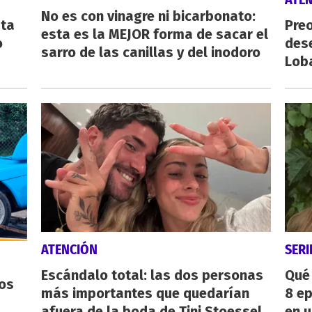
No es con vinagre ni bicarbonato:
sta
Preo
esta es la MEJOR forma de sacar el
o
des
sarro de las canillas y del inodoro
Lob
ATENCIÓN
SERI
Escándalo total: las dos personas
Qué 
os
más importantes que quedarían
8 ep
afuera de la boda de Tini Stoessel
en u