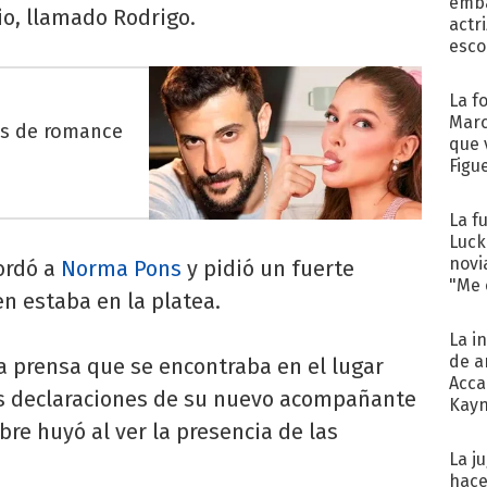
emba
io, llamado Rodrigo.
actr
esco
La f
Marc
es de romance
que 
Figu
La f
Luck
novi
cordó a
Norma Pons
y pidió un fuerte
"Me e
en estaba en la platea.
La i
de a
la prensa que se encontraba en el lugar
Acca
las declaraciones de su nuevo acompañante
Kayn
cum
bre huyó al ver la presencia de las
La j
hace