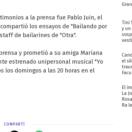
Gra
timonios a la prensa fue Pablo Juin, el
Tini 
compartió los ensayos de "Bailando por
y un
sosp
taff de bailarines de "Otra".
vest
 prensa y prometió a su amiga Mariana
Cand
el si
iente estrenado unipersonal musical "Yo
trau
s los domingos a las 20 horas en el
Facu
"Teng
El i
La J
Rosa
Ra l
COMPARTÍ