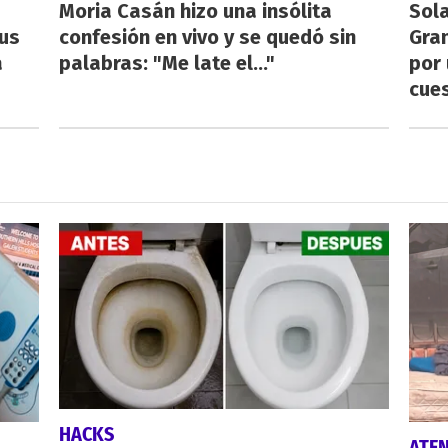
Moria Casán hizo una insólita
Sol
us
confesión en vivo y se quedó sin
Gran
a
palabras: "Me late el..."
por 
cue
HACKS
ATE