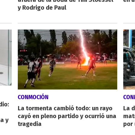
y Rodrigo de Paul
CONMOCIÓN
CON
dio:
La tormenta cambió todo: un rayo
La d
cayó en pleno partido y ocurrió una
mat
ha y
tragedia
por 