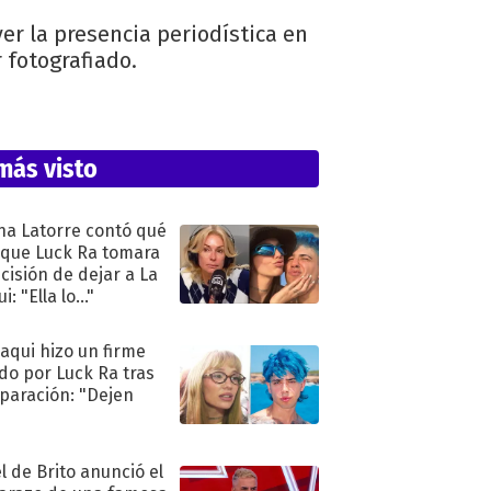
er la presencia periodística en
 fotografiado.
más visto
na Latorre contó qué
 que Luck Ra tomara
ecisión de dejar a La
i: "Ella lo..."
oaqui hizo un firme
do por Luck Ra tras
eparación: "Dejen
"
l de Brito anunció el