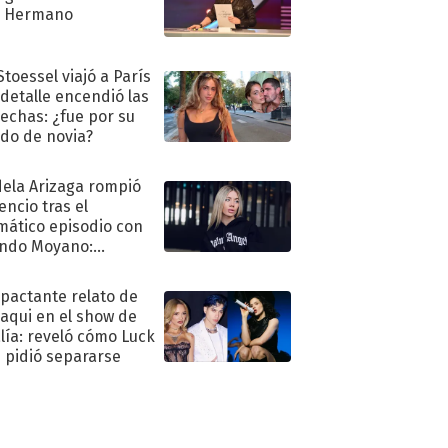
n Hermano
Stoessel viajó a París
 detalle encendió las
echas: ¿fue por su
ido de novia?
ela Arizaga rompió
lencio tras el
mático episodio con
ndo Moyano:
o..."
mpactante relato de
oaqui en el show de
lía: reveló cómo Luck
e pidió separarse