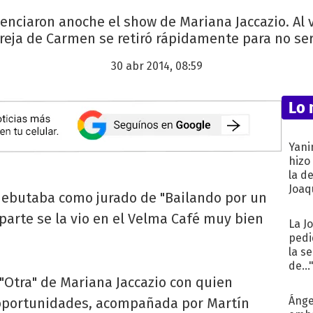
nciaron anoche el show de Mariana Jaccazio. Al v
pareja de Carmen se retiró rápidamente para no ser
30 abr 2014, 08:59
Lo 
Yani
hizo
la d
Joaqu
ebutaba como jurado de "Bailando por un
parte se la vio en el Velma Café muy bien
La J
pedi
la s
de...
 "Otra" de Mariana Jaccazio con quien
Ánge
 oportunidades, acompañada por Martín