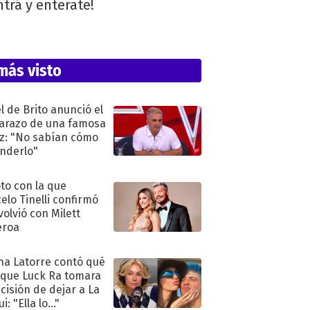
trá y enterate!
más visto
l de Brito anunció el
razo de una famosa
iz: "No sabían cómo
nderlo"
oto con la que
elo Tinelli confirmó
volvió con Milett
eroa
na Latorre contó qué
 que Luck Ra tomara
ecisión de dejar a La
i: "Ella lo..."