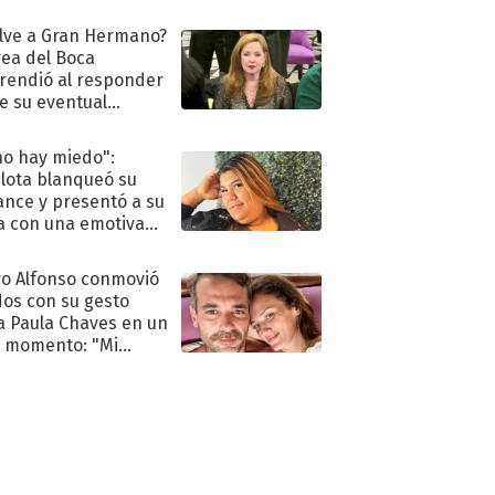
oya en shock:
idora"
lve a Gran Hermano?
ea del Boca
rendió al responder
e su eventual
eso al reality
no hay miedo":
lota blanqueó su
nce y presentó a su
a con una emotiva
aración de amor
o Alfonso conmovió
dos con su gesto
a Paula Chaves en un
 momento: "Mi
mpañante
péutico"