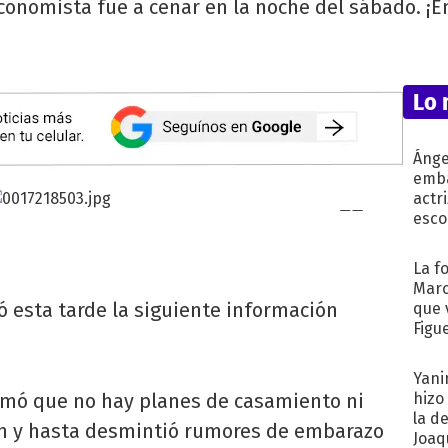
economista fue a cenar en la noche del sábado. ¡En
Lo 
Ánge
emba
actr
esco
La f
Marc
có esta tarde la siguiente información
que 
Figu
Yani
rmó que no hay planes de casamiento ni
hizo
la d
tín y hasta desmintió rumores de embarazo
Joaqu