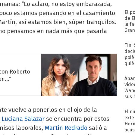
emanas: “Lo aclaro, no estoy embarazada,
mpoco estamos pensando en el casamiento
El p
de E
Martín, así estamos bien, súper tranquilos.
la f
 no pensamos en nada más que pasarla
Gra
desa
Tini
deci
polé
quié
afue
 con Roberto
n..."
Apar
vide
Wand
sus 
te vuelve a ponerlos en el ojo de la
El n
exte
s
Luciana Salazar
se encuentra por estos
Herm
misos laborales,
Martín Redrado
salió a
acus