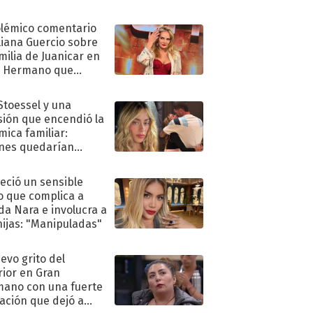
olémico comentario
liana Guercio sobre
amilia de Juanicar en
n Hermano que
tó la furia en redes
 Stoessel y una
sión que encendió la
mica familiar:
nes quedarían
ra de su boda
eció un sensible
o que complica a
a Nara e involucra a
hijas: "Manipuladas"
uevo grito del
rior en Gran
ano con una fuerte
ación que dejó a