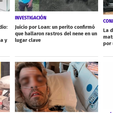
INVESTIGACIÓN
CON
dio:
Juicio por Loan: un perito confirmó
La d
que hallaron rastros del nene en un
mat
ha y
lugar clave
por 