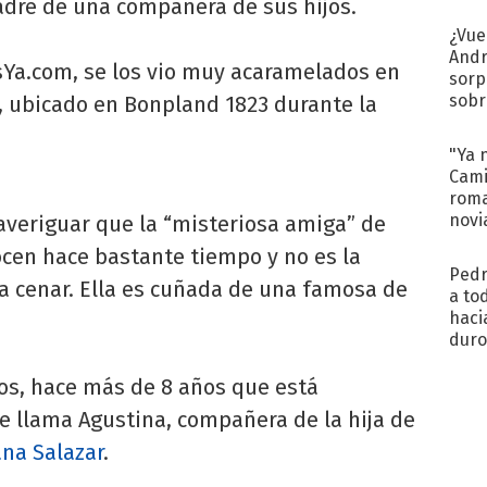
Pinc
adre de una compañera de sus hijos.
"Tra
¿Vue
Andr
Ya.com, se los vio muy acaramelados en
sorp
sobr
, ubicado en Bonpland 1823 durante la
regr
"Ya 
Cami
roma
novi
averiguar que la “misteriosa amiga” de
decl
ocen hace bastante tiempo y no es la
Pedr
a cenar. Ella es cuñada de una famosa de
a to
haci
duro
aco
tera
años, hace más de 8 años que está
se llama Agustina, compañera de la hija de
ana Salazar
.