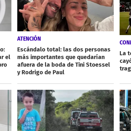
ATENCIÓN
CON
o:
Escándalo total: las dos personas
La 
r el
más importantes que quedarían
cayó
oro
afuera de la boda de Tini Stoessel
tra
y Rodrigo de Paul