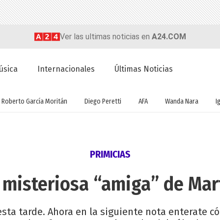
Ver las ultimas noticias en
A24.COM
úsica
Internacionales
Últimas Noticias
Roberto García Moritán
Diego Peretti
AFA
Wanda Nara
I
PRIMICIAS
a misteriosa “amiga” de Mar
sta tarde. Ahora en la siguiente nota enterate c