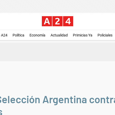
o A24
Política
Economía
Actualidad
Primicias Ya
Policiales
Selección Argentina contra
s