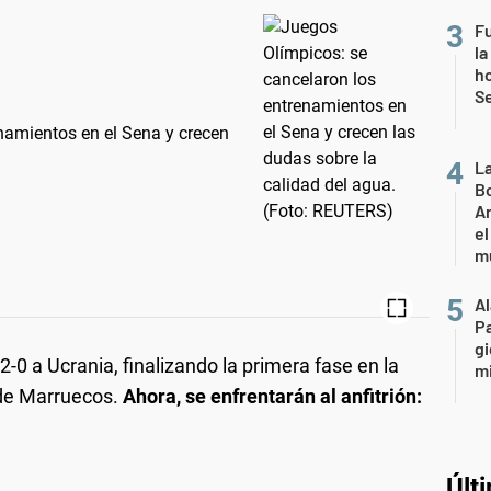
Fu
la
ho
Se
namientos en el Sena y crecen
L
Bo
Ar
el
m
A
P
gi
-0 a Ucrania, finalizando la primera fase en la
mi
 de Marruecos.
Ahora, se enfrentarán al anfitrión:
Últ