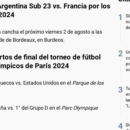
rgentina Sub 23 vs. Francia por los
 2024
Si
nu
de
la cancha el próximo viernes 2 de agosto a las
ade de Bordeaux, en Burdeos.
U
tos de final del torneo de fútbol
co
p
ímpicos de París 2024
o
ruecos vs. Estados Unidos en el
Parque de los
Tu
en
la
"L
ña vs. 1° del Grupo D en el
Parc Olympique
Qu