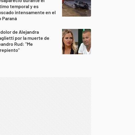
sapareció durante el
timo temporal y es
uscado intensamente en el
o Paraná
 dolor de Alejandra
glietti por la muerte de
eandro Rud: "Me
repiento"