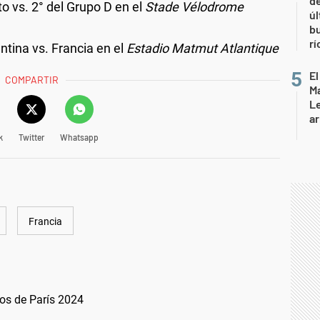
de
to vs. 2° del Grupo D en el
Stade Vélodrome
úl
b
rí
ntina vs. Francia en el
Estadio Matmut Atlantique
El
COMPARTIR
Ma
L
ar
k
Twitter
Whatsapp
Francia
os de París 2024