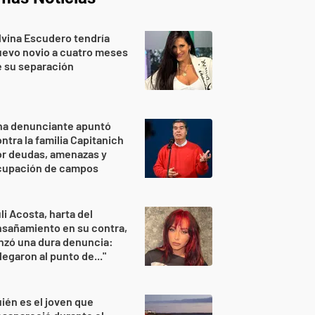
lvina Escudero tendría
evo novio a cuatro meses
 su separación
na denunciante apuntó
ntra la familia Capitanich
or deudas, amenazas y
cupación de campos
li Acosta, harta del
sañamiento en su contra,
nzó una dura denuncia:
legaron al punto de..."
ién es el joven que