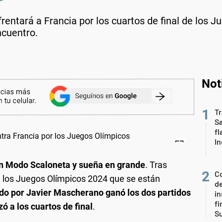
rentará a Francia por los cuartos de final de los 
ncuentro.
Not
Tr
S
fl
In
n Modo Scaloneta y sueña en grande
. Tras
Co
 los Juegos Olímpicos 2024 que se están
de
gido por Javier Mascherano ganó los dos partidos
in
fi
ó a los cuartos de final
.
S