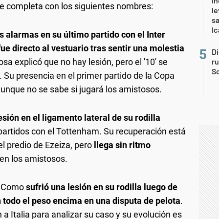
in
se completa con los siguientes nombres:
le
sa
Ic
s alarmas en su último partido con el Inter
ue directo al vestuario tras sentir una molestia
Di
rosa explicó que no hay lesión, pero el '10' se
r
So
 Su presencia en el primer partido de la Copa
aunque no se sabe si jugará los amistosos.
esión en el ligamento lateral de su rodilla
 partidos con el Tottenham. Su recuperación está
l predio de Ezeiza, pero
llega sin ritmo
en los amistosos.
el Como
sufrió una lesión en su rodilla luego de
n todo el peso encima en una disputa de pelota
.
a Italia para analizar su caso y su evolución es