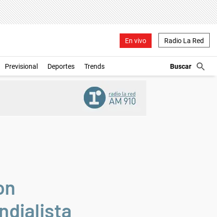
En vivo
Radio La Red
Previsional
Deportes
Trends
on
ndialista