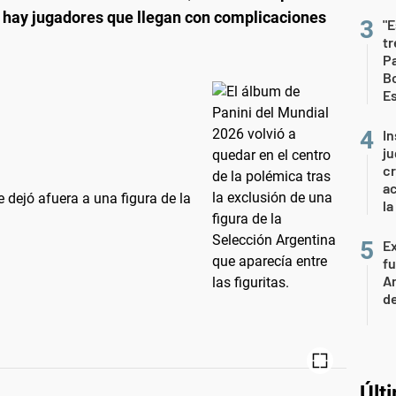
: hay jugadores que llegan con complicaciones
"E
t
Pa
Bo
E
In
ju
cr
ac
 dejó afuera a una figura de la
la
Ex
fu
Ar
de
Últ