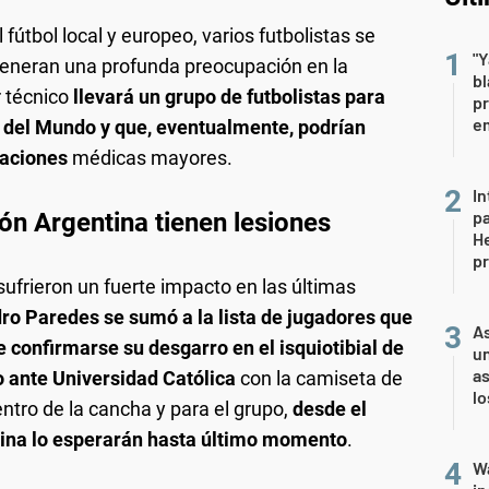
útbol local y europeo, varios futbolistas se
"Y
y generan una profunda preocupación en la
b
r técnico
llevará un grupo de futbolistas para
pr
em
a del Mundo y que, eventualmente, podrían
caciones
médicas mayores.
In
pa
ón Argentina tienen lesiones
He
pr
sufrieron un fuerte impacto en las últimas
dro Paredes se sumó a la lista de jugadores que
As
e confirmarse su desgarro en el isquiotibial de
un
as
o ante Universidad Católica
con la camiseta de
l
ntro de la cancha y para el grupo,
desde el
tina lo esperarán hasta último momento
.
Wa