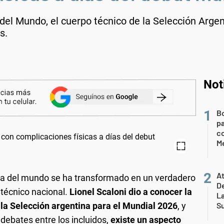
 del Mundo, el cuerpo técnico de la Selección Argen
s.
Not
B
pa
c
Me
At
ona del mundo se ha transformado en un verdadero
De
técnico nacional.
Lionel Scaloni dio a conocer la
L
 la Selección argentina para el Mundial 2026
, y
S
ebates entre los incluidos,
existe un aspecto