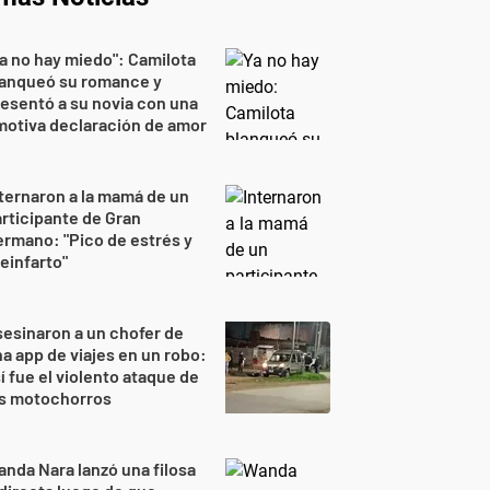
a no hay miedo": Camilota
lanqueó su romance y
esentó a su novia con una
otiva declaración de amor
ternaron a la mamá de un
rticipante de Gran
rmano: "Pico de estrés y
einfarto"
esinaron a un chofer de
a app de viajes en un robo:
í fue el violento ataque de
os motochorros
nda Nara lanzó una filosa