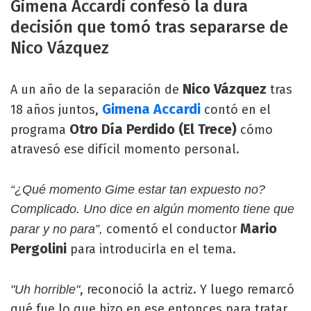
Gimena Accardi confesó la dura
decisión que tomó tras separarse de
Nico Vázquez
Nico Vázquez
A un año de la separación de
tras
Gimena Accardi
18 años juntos,
contó en el
Otro Día Perdido (El Trece)
programa
cómo
atravesó ese difícil momento personal.
“¿Qué momento Gime estar tan expuesto no?
Complicado. Uno dice en algún momento tiene que
Mario
comentó el conductor
parar y no para”,
Pergolini
para introducirla en el tema.
, reconoció la actriz. Y luego remarcó
"Uh horrible"
qué fue lo que hizo en ese entonces para tratar