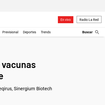
En vivo
Radio La Red
Previsional
Deportes
Trends
e vacunas
e
eqirus, Sinergium Biotech