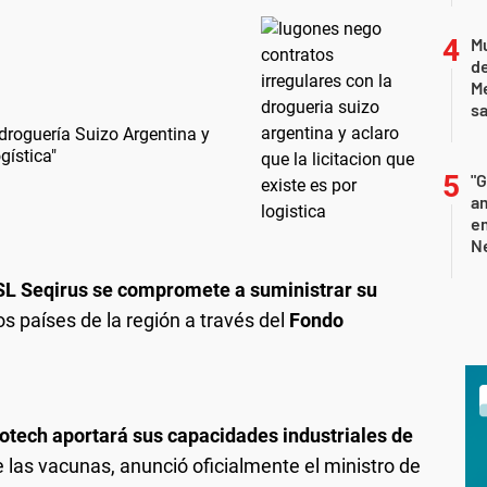
Mu
de
M
sa
droguería Suizo Argentina y
gística"
"G
am
e
Ne
L Seqirus se compromete a suministrar su
os países de la región a través del
Fondo
otech aportará sus capacidades industriales de
 las vacunas, anunció oficialmente el ministro de