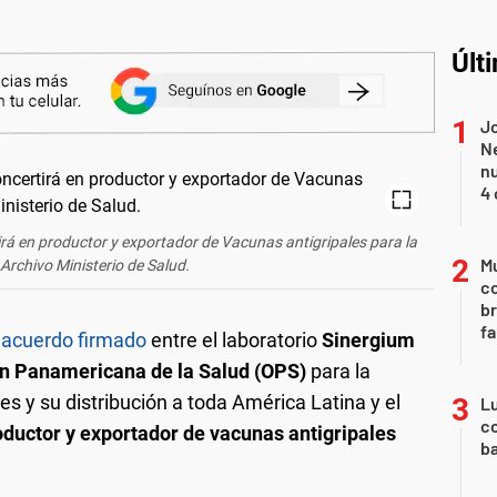
Últ
Jo
Ne
nu
4 
rá en productor y exportador de Vacunas antigripales para la
Mu
 Archivo Ministerio de Salud.
c
br
fa
n acuerdo firmado
entre el laboratorio
Sinergium
ón Panamericana de la Salud (OPS)
para la
es y su distribución a toda América Latina y el
Lu
co
oductor y exportador de vacunas antigripales
ba