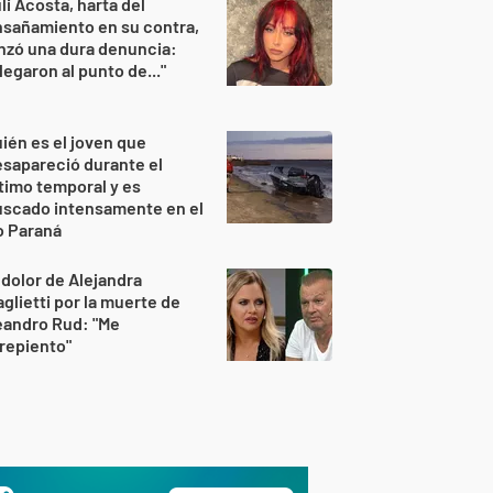
li Acosta, harta del
sañamiento en su contra,
nzó una dura denuncia:
legaron al punto de..."
ién es el joven que
sapareció durante el
timo temporal y es
uscado intensamente en el
o Paraná
 dolor de Alejandra
glietti por la muerte de
eandro Rud: "Me
repiento"