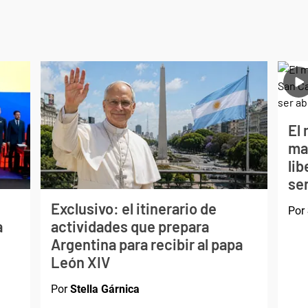
El 
ma
li
ser
Exclusivo: el itinerario de
Por
a
actividades que prepara
Argentina para recibir al papa
León XIV
Por
Stella Gárnica