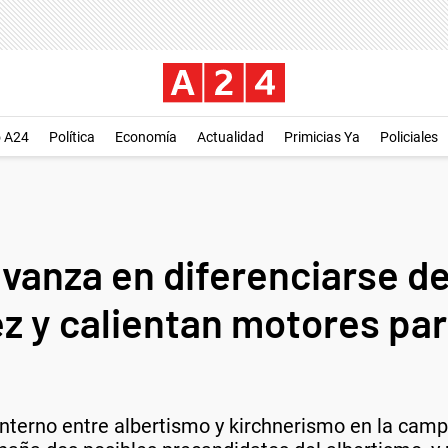
o A24
Política
Economía
Actualidad
Primicias Ya
Policiales
vanza en diferenciarse de
z y calientan motores par
 interno entre albertismo y kirchnerismo en la ca