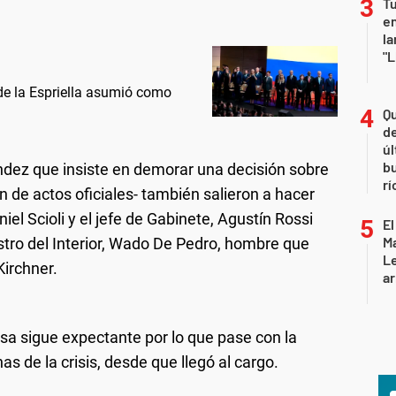
Tu
en
la
"L
 de la Espriella asumió como
Qu
de
úl
b
dez que insiste en demorar una decisión sobre
rí
 de actos oficiales- también salieron a hacer
el Scioli y el jefe de Gabinete, Agustín Rossi
El
Ma
stro del Interior, Wado De Pedro, hombre que
L
Kirchner.
ar
ssa sigue expectante por lo que pase con la
 de la crisis, desde que llegó al cargo.