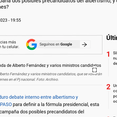
aña dos posibles precandidatos del albertismo, y 
nes?
2023 - 19:55
Últ
Si
nu
de
lberto Fernández y varios ministros candidatos, que se volverán
ernes en el Pj nacional. Foto: Archivo.
U
co
p
duro debate interno entre albertismo y
o
s PASO
para definir a la fórmula presidencial, esta
 campaña dos posibles precandidatos del