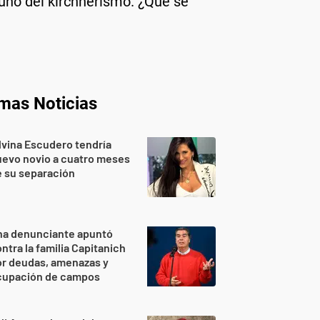
uno del kirchnerismo. ¿Qué se
imas Noticias
lvina Escudero tendría
evo novio a cuatro meses
 su separación
na denunciante apuntó
ntra la familia Capitanich
or deudas, amenazas y
cupación de campos