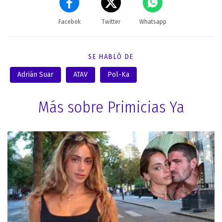
Facebok
Twitter
Whatsapp
SE HABLÓ DE
Adrián Suar
ATAV
Pol-Ka
Más sobre Primicias Ya