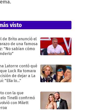
trema.
más visto
l de Brito anunció el
razo de una famosa
iz: "No sabían cómo
nderlo"
na Latorre contó qué
 que Luck Ra tomara
ecisión de dejar a La
i: "Ella lo..."
oto con la que
elo Tinelli confirmó
volvió con Milett
eroa