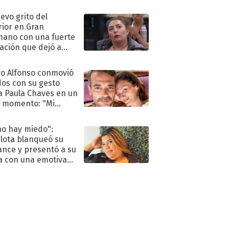
eso al reality
uevo grito del
rior en Gran
ano con una fuerte
ación que dejó a
oya en shock:
idora"
o Alfonso conmovió
dos con su gesto
a Paula Chaves en un
 momento: "Mi
mpañante
péutico"
no hay miedo":
lota blanqueó su
nce y presentó a su
a con una emotiva
aración de amor