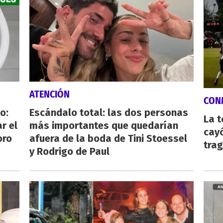
ATENCIÓN
CON
o:
Escándalo total: las dos personas
La 
r el
más importantes que quedarían
cayó
oro
afuera de la boda de Tini Stoessel
tra
y Rodrigo de Paul