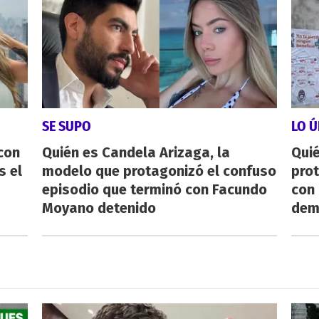
SE SUPO
LO Ú
con
Quién es Candela Arizaga, la
Qui
s el
modelo que protagonizó el confuso
pro
episodio que terminó con Facundo
con
Moyano detenido
dem