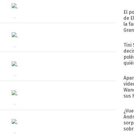
El p
.
de E
la f
Gra
desa
Tini
.
deci
polé
quié
afue
.
Apar
vide
Wand
sus 
.
¿Vue
Andr
sorp
sobr
.