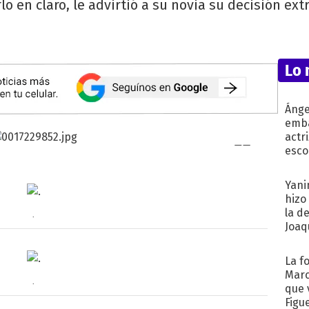
lo en claro, le advirtió a su novia su decisión ex
Lo 
Ánge
emba
actr
esco
Yani
hizo
la d
.
Joaqu
La f
Marc
.
que 
Figu