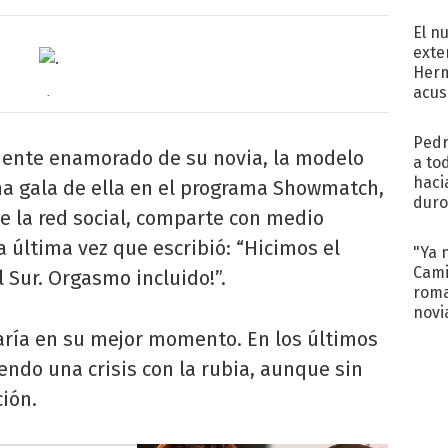
regr
El n
exte
Herm
acus
.
Pinc
"Tra
Pedr
ente enamorado de su novia, la modelo
a to
haci
na gala de ella en el programa Showmatch,
duro
de la red social, comparte con medio
aco
tera
a última vez que escribió: “Hicimos el
"Ya 
Cami
 Sur. Orgasmo incluido!”.
roma
novi
decl
aría en su mejor momento. En los últimos
endo una crisis con la rubia, aunque sin
ción.