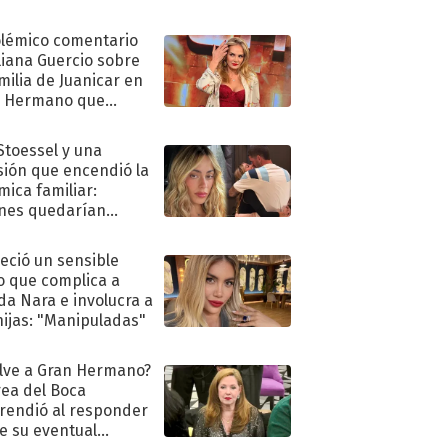
olémico comentario
liana Guercio sobre
amilia de Juanicar en
n Hermano que
tó la furia en redes
 Stoessel y una
sión que encendió la
mica familiar:
nes quedarían
ra de su boda
eció un sensible
o que complica a
a Nara e involucra a
hijas: "Manipuladas"
lve a Gran Hermano?
ea del Boca
rendió al responder
e su eventual