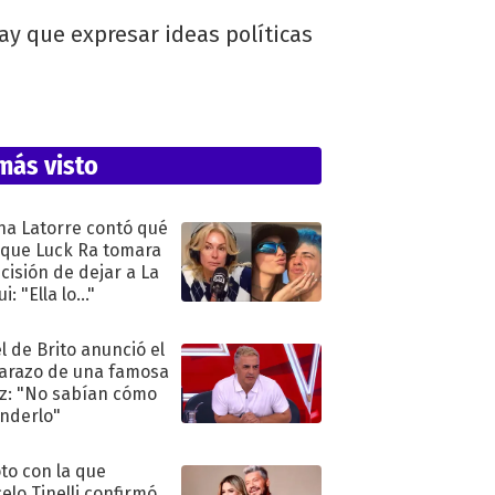
hay que expresar ideas políticas
más visto
na Latorre contó qué
 que Luck Ra tomara
ecisión de dejar a La
i: "Ella lo..."
l de Brito anunció el
razo de una famosa
iz: "No sabían cómo
nderlo"
oto con la que
elo Tinelli confirmó