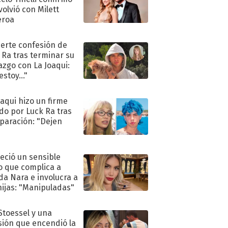
volvió con Milett
eroa
uerte confesión de
 Ra tras terminar su
azgo con La Joaqui:
stoy..."
oaqui hizo un firme
do por Luck Ra tras
eparación: "Dejen
"
eció un sensible
o que complica a
a Nara e involucra a
hijas: "Manipuladas"
 Stoessel y una
sión que encendió la