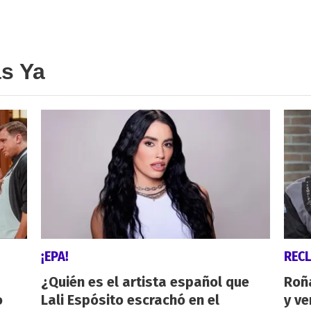
as Ya
¡EPA!
REC
¿Quién es el artista español que
Roñ
o
Lali Espósito escrachó en el
y ve