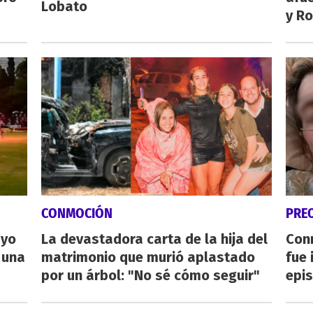
Lobato
y Ro
CONMOCIÓN
PRE
ayo
La devastadora carta de la hija del
Con
 una
matrimonio que murió aplastado
fue 
por un árbol: "No sé cómo seguir"
epis