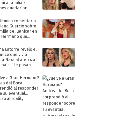
mica familiar:
nes quedarían
ra de su boda
olémico comentario
liana Guercio sobre
amilia de Juanicar en
n Hermano que
tó la furia en redes
na Latorre revelo el
ance que vivió
a Nara al aterrizar
l país: "Le pasan
s"
lve a Gran Hermano?
ea del Boca
rendió al responder
e su eventual
eso al reality