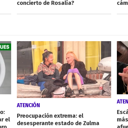
concierto de Rosalía?
cám
ATE
ATENCIÓN
o:
Escá
Preocupación extrema: el
r el
más
desesperante estado de Zulma
oro
afue