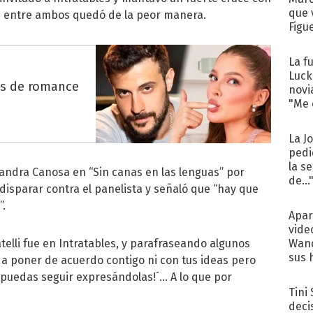
que 
ón entre ambos quedó de la peor manera.
Figu
La f
Luck
es de romance
novi
"Me e
La J
pedi
la s
jandra Canosa en “Sin canas en las lenguas” por
de...
 disparar contra el panelista y señaló que “hay que
”.
Apar
vide
elli fue en Intratables, y parafraseando algunos
Wand
sus 
y a poner de acuerdo contigo ni con tus ideas pero
puedas seguir expresándolas!´... A lo que por
Tini
deci