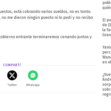
polé
quié
 puestos, está cobrando varios sueldos, no es tonto.
afue
, no me dieron ningún puesto ni lo pedí y no recibo
El p
de E
la f
Gra
o gobierno entrante terminaremos cenando juntos y
desa
Yani
perc
Wand
en e
COMPARTÍ
toda
¿Vue
Andr
sorp
Twitter
Whatsapp
sobr
regr