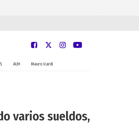
S
AUH
Mauro Icardi
do varios sueldos,