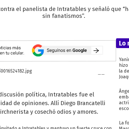
contra el panelista de Intratables y señaló que “
sin fanatismos”.
Lo 
Yani
hizo
la d
Joaqu
Ánge
scusión política, Intratables fue el
emba
ad de opiniones. Allí Diego Brancatelli
actr
esco
kirchnerista y cosechó odios y amores.
La f
invitado a Intratables y mantuvo un fuerte cruce con
Marc