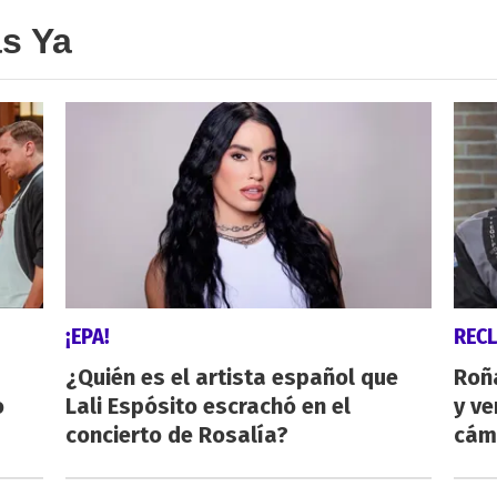
as Ya
¡EPA!
REC
¿Quién es el artista español que
Roñ
o
Lali Espósito escrachó en el
y ve
concierto de Rosalía?
cám