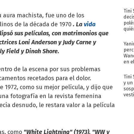
Tini
su aura machista, fue uno de los
deci
polé
linos de la década de 1970
. La
vida
quié
lipsó sus películas, con matrimonios que
afue
ctrices Loni Anderson y Judy Carne y
Yani
perc
y Field y Dinah Shore.
Wand
en e
toda
entro de la escena por sus problemas
Tini 
camentos recetados para el dolor.
y un
de 1972, como su mejor película, y dijo que
sosp
vest
una fotografía en la revista femenina
ecía desnudo, le restara valor a la película
as, como
"White Lightning" (1973), "WW y