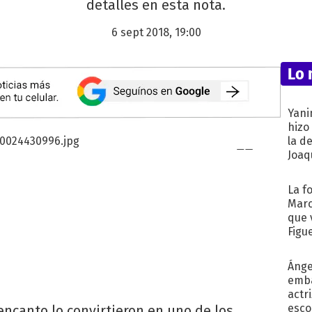
detalles en esta nota.
6 sept 2018, 19:00
Lo 
Yani
hizo
la d
Joaqu
La f
Marc
que 
Figu
Ánge
emba
actr
esco
 encanto lo convirtieron en uno de los