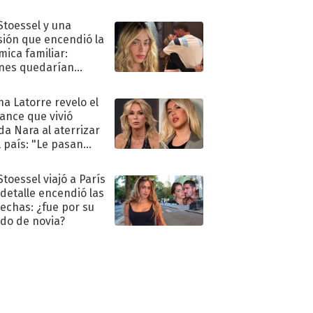
 Stoessel y una
sión que encendió la
mica familiar:
nes quedarían
ra de su boda
na Latorre revelo el
ance que vivió
a Nara al aterrizar
l país: "Le pasan
s"
Stoessel viajó a París
 detalle encendió las
echas: ¿fue por su
ido de novia?