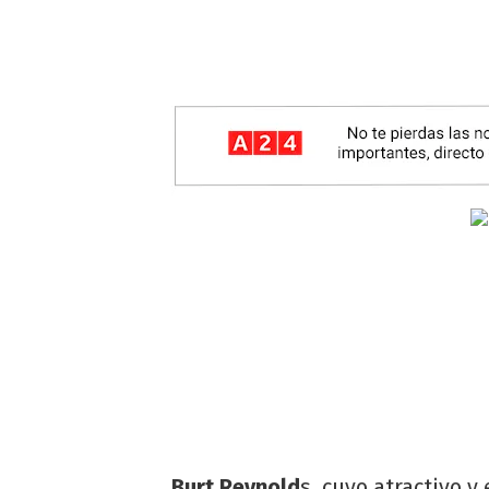
Burt Reynold
s, cuyo atractivo y