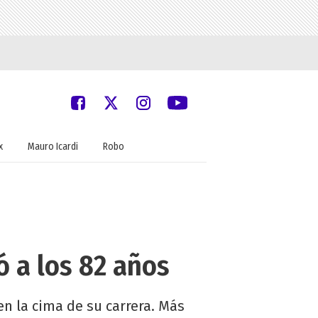
x
Mauro Icardi
Robo
ó a los 82 años
en la cima de su carrera. Más