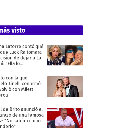
más visto
na Latorre contó qué
 que Luck Ra tomara
ecisión de dejar a La
i: "Ella lo..."
oto con la que
elo Tinelli confirmó
volvió con Milett
eroa
l de Brito anunció el
razo de una famosa
iz: "No sabían cómo
nderlo"