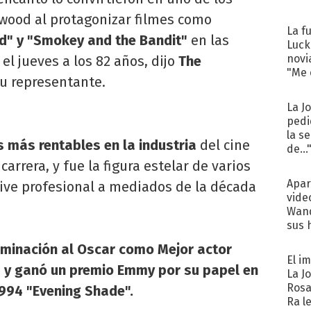
wood al protagonizar filmes como
La f
rd" y "Smokey and the Bandit"
en las
Luck
novi
 el jueves a los 82 años, dijo
The
"Me e
u representante.
La J
pedi
la s
s más rentables en la industria
del cine
de...
arrera, y fue la figura estelar de varios
Apar
live profesional a mediados de la década
vide
Wand
sus 
ominación al Oscar como Mejor actor
El i
" y ganó un premio Emmy por su papel en
La J
Rosa
1994 "Evening Shade".
Ra l