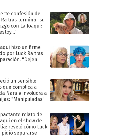
uerte confesión de
 Ra tras terminar su
azgo con La Joaqui:
stoy..."
oaqui hizo un firme
do por Luck Ra tras
eparación: "Dejen
"
eció un sensible
o que complica a
a Nara e involucra a
hijas: "Manipuladas"
mpactante relato de
oaqui en el show de
lía: reveló cómo Luck
e pidió separarse