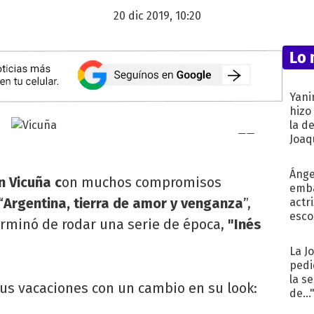
20 dic 2019, 10:20
Lo 
Yani
hizo
la d
Joaqu
Ánge
n Vicuña c
on muchos compromisos
emba
“
Argentina, tierra de amor y venganza
”,
actr
esco
erminó de rodar una serie de época,
"Inés
La J
pedi
la s
 sus vacaciones con un cambio en su look:
de...