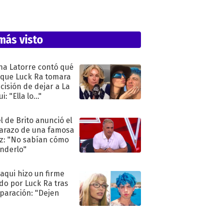
más visto
na Latorre contó qué
 que Luck Ra tomara
ecisión de dejar a La
i: "Ella lo..."
l de Brito anunció el
razo de una famosa
iz: "No sabían cómo
nderlo"
oaqui hizo un firme
do por Luck Ra tras
eparación: "Dejen
"