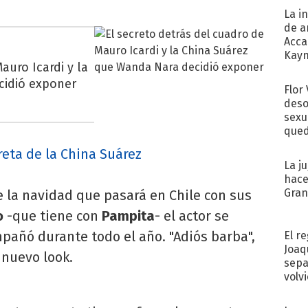
La i
de a
Acca
Kayn
auro Icardi y la
cum
cidió exponer
Flor
deso
sexu
qued
reta de la China Suárez
La j
hace
Gra
de la navidad que pasará en Chile con sus
o
-que tiene con
Pampita
- el actor se
pañó durante todo el año. "Adiós barba",
El r
Joaq
 nuevo look.
sepa
volv