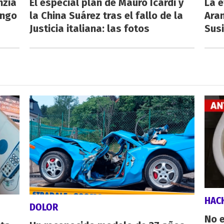
nzia
El especial plan de Mauro Icardi y
La e
engo
la China Suárez tras el fallo de la
Aran
Justicia italiana: las fotos
Susi
HAC
DOLOR
No e