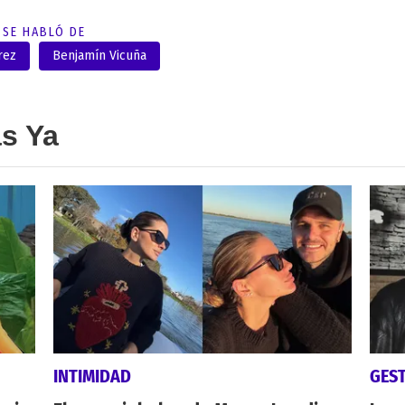
SE HABLÓ DE
rez
Benjamín Vicuña
as Ya
INTIMIDAD
GES