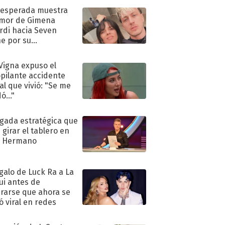
nesperada muestra
mor de Gimena
rdi hacia Seven
e por su
pleaños
 Vigna expuso el
pilante accidente
al que vivió: "Se me
ó..."
ugada estratégica que
 girar el tablero en
n Hermano
egalo de Luck Ra a La
ui antes de
rarse que ahora se
ió viral en redes