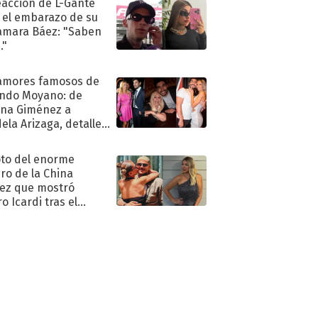
eacción de L-Gante
 el embarazo de su
amara Báez: "Saben
."
amores famosos de
ndo Moyano: de
na Giménez a
ela Arizaga, detalles
u pasado
imental
oto del enorme
ro de la China
ez que mostró
o Icardi tras el
argo de Wanda Nara