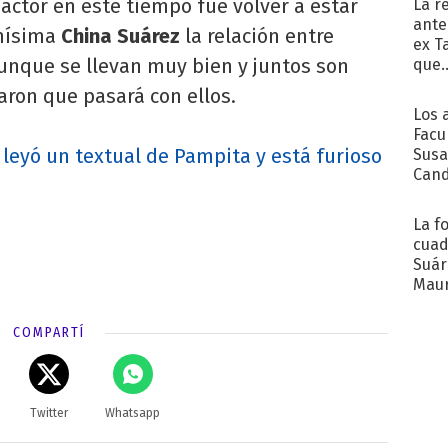
 actor en este tiempo fue volver a estar
La r
ante
smísima
China Suárez
la relación entre
ex T
unque se llevan muy bien y juntos son
que..
aron que pasará con ellos.
Los 
Facu
leyó un textual de Pampita y está furioso
Susa
Cand
de s
sent
La f
cuad
Suár
Maur
emb
COMPARTÍ
Twitter
Whatsapp