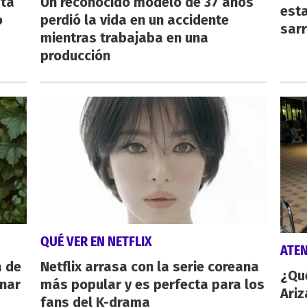
sta
Un reconocido modelo de 37 años
esta
o
perdió la vida en un accidente
sarr
mientras trabajaba en una
producción
QUÉ VER EN NETFLIX
ATE
a de
Netflix arrasa con la serie coreana
¿Qu
inar
más popular y es perfecta para los
Ariz
fans del K-drama