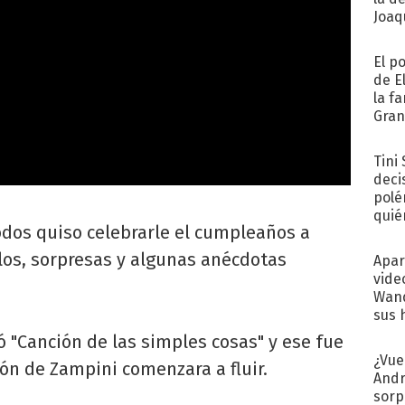
Joaqu
El p
de E
la f
Gra
desa
Tini
deci
polé
quié
Todos quiso celebrarle el cumpleaños a
afue
alos, sorpresas y algunas anécdotas
Apar
vide
Wand
sus 
 "Canción de las simples cosas" y ese fue
¿Vue
ón de Zampini comenzara a fluir.
Andr
sorp