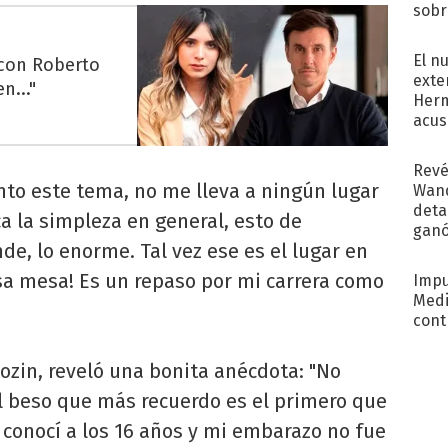
sobr
regr
El n
 con Roberto
exte
n..."
Herm
acus
Pinc
"Tra
Revé
to este tema, no me lleva a ningún lugar
Wand
detal
ca la simpleza en general, esto de
ganó
de, lo enorme. Tal vez ese es el lugar en
próx
a mesa! Es un repaso por mi carrera como
Impu
Medi
cont
ozin, reveló una bonita anécdota: "No
l beso que más recuerdo es el primero que
o conocí a los 16 años y mi embarazo no fue