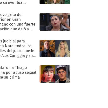
e su eventual
eso al reality
uevo grito del
rior en Gran
ano con una fuerte
ación que dejó a
oya en shock:
idora"
s judicial para
a Nara: todos los
les del juicio que le
 Alex Caniggia y sus
imos pasos
taron a Thiago
na por abuso sexual
ra su prima