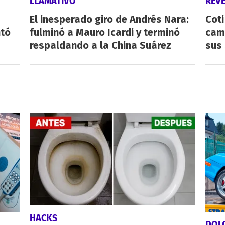
LLAMATIVO
REV
El inesperado giro de Andrés Nara:
Cot
ntó
fulminó a Mauro Icardi y terminó
cam
respaldando a la China Suárez
sus 
HACKS
DOL