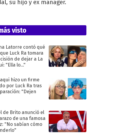
al, su hijo y ex manager.
más visto
na Latorre contó qué
 que Luck Ra tomara
ecisión de dejar a La
i: "Ella lo..."
oaqui hizo un firme
do por Luck Ra tras
eparación: "Dejen
"
l de Brito anunció el
razo de una famosa
iz: "No sabían cómo
nderlo"