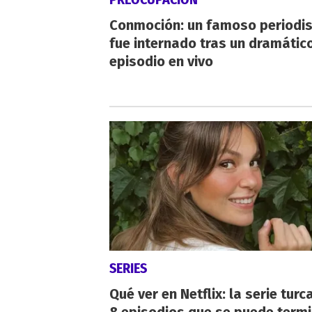
Conmoción: un famoso periodi
fue internado tras un dramátic
episodio en vivo
SERIES
Qué ver en Netflix: la serie turc