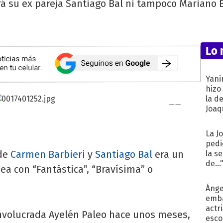
rá su ex pareja Santiago Bal ni tampoco Mariano B
Lo 
Yani
hizo
la d
Joaqu
La J
pedi
 de
Carmen Barbieri
y
Santiago Bal
era un
la s
de...
sea con “Fantástica”, “Bravísima” o
Ánge
emba
actr
involucrada Ayelén Paleo hace unos meses,
esco