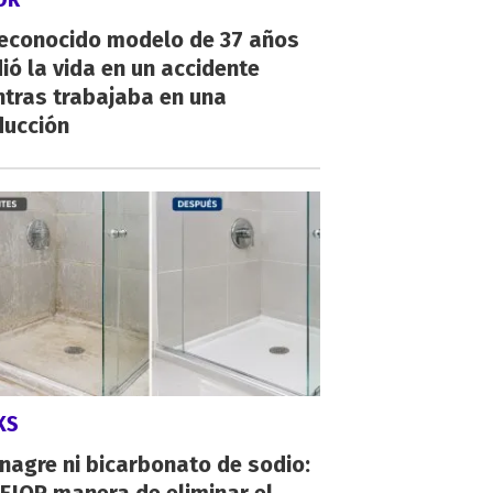
reconocido modelo de 37 años
ió la vida en un accidente
ntras trabajaba en una
ducción
KS
inagre ni bicarbonato de sodio: