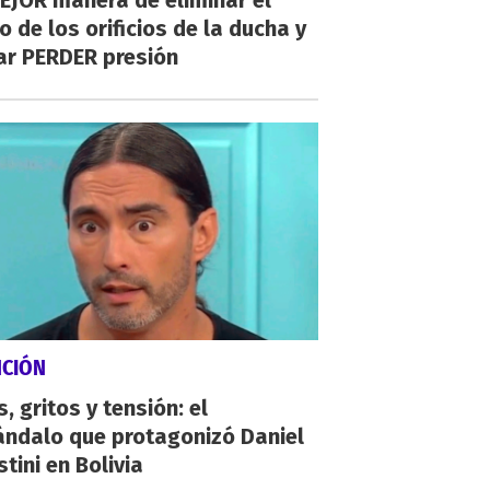
EJOR manera de eliminar el
o de los orificios de la ducha y
ar PERDER presión
NCIÓN
, gritos y tensión: el
ándalo que protagonizó Daniel
tini en Bolivia