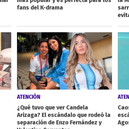
inar
más popular y es perfecta para los
la M
fans del K-drama
sarr
evit
ATENCIÓN
ATE
¿Qué tuvo que ver Candela
Caos
Arizaga? El escándalo que rodeó la
esc
separación de Enzo Fernández y
Agos