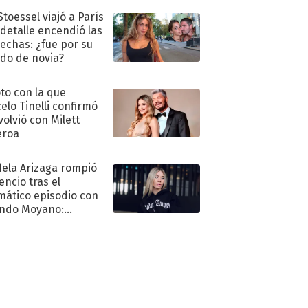
Stoessel viajó a París
 detalle encendió las
echas: ¿fue por su
ido de novia?
oto con la que
elo Tinelli confirmó
volvió con Milett
eroa
ela Arizaga rompió
lencio tras el
mático episodio con
ndo Moyano:
o..."