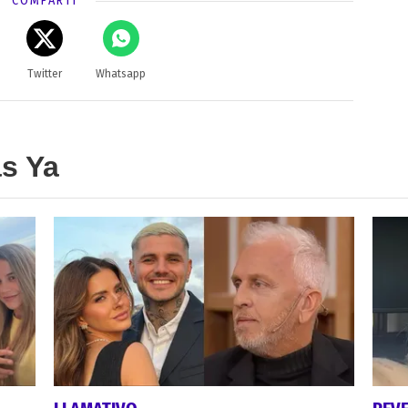
COMPARTÍ
Twitter
Whatsapp
as Ya