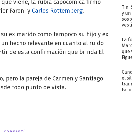
 que viene, la rubia capocómica firmó
Tini 
ier Faroni y
Carlos Rottemberg
.
y un
sosp
vest
á su ex marido como tampoco su hijo y ex
La f
 un hecho relevante en cuanto al ruido
Marc
tir de esta confirmación que brinda El
que 
Figu
Cand
to, pero la pareja de Carmen y Santiago
el si
trau
esde todo punto de vista.
Facu
"Teng