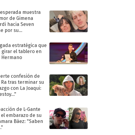
nesperada muestra
mor de Gimena
rdi hacia Seven
e por su
pleaños
ugada estratégica que
 girar el tablero en
n Hermano
uerte confesión de
 Ra tras terminar su
azgo con La Joaqui:
stoy..."
eacción de L-Gante
 el embarazo de su
amara Báez: "Saben
."