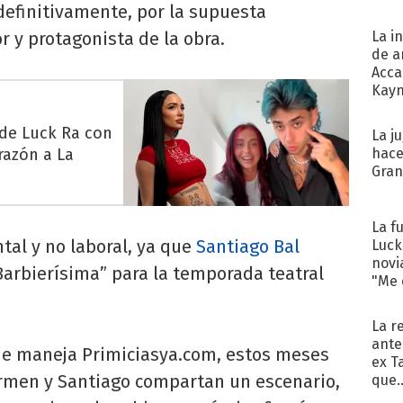
definitivamente, por la supuesta
or y protagonista de la obra.
La i
de a
Acca
Kayn
cum
 de Luck Ra con
La j
razón a La
hace
Gra
La f
tal y no laboral, ya que
Santiago Bal
Luck
novi
Barbierísima” para la temporada teatral
"Me e
La r
ante
ue maneja Primiciasya.com, estos meses
ex T
armen y Santiago compartan un escenario,
que..