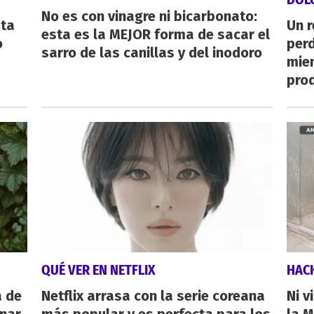
No es con vinagre ni bicarbonato:
sta
Un 
esta es la MEJOR forma de sacar el
o
perd
sarro de las canillas y del inodoro
mie
pro
QUÉ VER EN NETFLIX
HAC
a de
Netflix arrasa con la serie coreana
Ni v