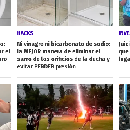
HACKS
INVE
o:
Ni vinagre ni bicarbonato de sodio:
Juic
r el
la MEJOR manera de eliminar el
que 
oro
sarro de los orificios de la ducha y
luga
evitar PERDER presión