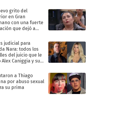
eso al reality
uevo grito del
rior en Gran
ano con una fuerte
ación que dejó a
oya en shock:
idora"
s judicial para
a Nara: todos los
les del juicio que le
 Alex Caniggia y sus
imos pasos
taron a Thiago
na por abuso sexual
ra su prima