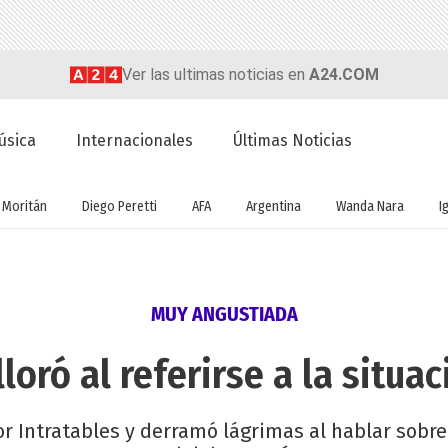
Ver las ultimas noticias en
A24.COM
úsica
Internacionales
Últimas Noticias
 Moritán
Diego Peretti
AFA
Argentina
Wanda Nara
I
MUY ANGUSTIADA
loró al referirse a la situ
r Intratables y derramó lágrimas al hablar sobre 