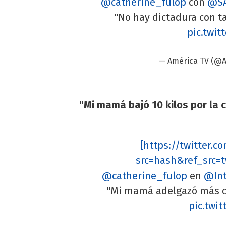
@catherine_fulop
con
@S
"No hay dictadura con 
pic.twi
— América TV (@
"Mi mamá bajó 10 kilos por la c
[https://twitter.
src=hash&ref_src=t
@catherine_fulop
en
@Int
"Mi mamá adelgazó más de 
pic.twi