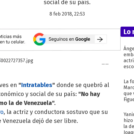
social de su país.
8 feb 2018, 22:53
Lo 
Ánge
emba
actr
esco
La f
eves en
"
Intratables
"
donde se quebró al
Marc
económico y social de su país:
"No hay
que 
Figu
mo la de Venezuela".
ro
, la actriz y conductora sostuvo que su
Yani
Venezuela dejó de ser libre.
hizo
la d
Joaqu