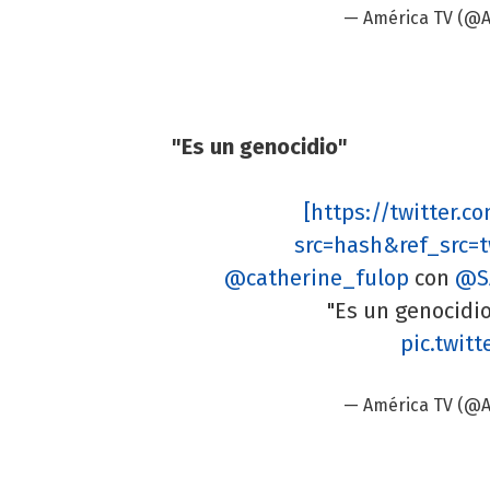
— América TV (@
"Es un genocidio"
[https://twitter.
src=hash&ref_src=t
@catherine_fulop
con
@S
"Es un genocidi
pic.twit
— América TV (@