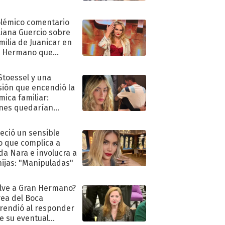
olémico comentario
liana Guercio sobre
amilia de Juanicar en
n Hermano que
tó la furia en redes
 Stoessel y una
sión que encendió la
mica familiar:
nes quedarían
ra de su boda
eció un sensible
o que complica a
a Nara e involucra a
hijas: "Manipuladas"
lve a Gran Hermano?
ea del Boca
rendió al responder
e su eventual