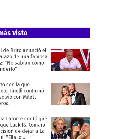
más visto
l de Brito anunció el
razo de una famosa
iz: "No sabían cómo
nderlo"
oto con la que
elo Tinelli confirmó
volvió con Milett
eroa
na Latorre contó qué
 que Luck Ra tomara
ecisión de dejar a La
i: "Ella lo..."