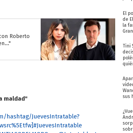
El p
de E
la f
Gra
 con Roberto
desa
n..."
Tini
deci
polé
quié
afue
Apar
vide
Wand
sus 
ta maldad"
¿Vue
com/hashtag/JuevesIntratable?
Andr
sorp
wsrc%5Etfw]#JuevesIntratable
sobr