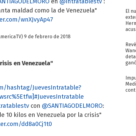
ANTIAGODELMORO
en
@Intratablestv
:
regr
tanta maldad como la de Venezuela"
El n
exte
tter.com/wnXJvyAp47
Herm
acus
Pinc
AmericaTV)
9 de febrero de 2018
"Tra
Revé
Wand
detal
risis en Venezuela"
ganó
próx
Impu
Medi
com/hashtag/JuevesIntratable?
cont
wsrc%5Etfw]#JuevesIntratable
ratablestv
con
@SANTIAGODELMORO
:
10 kilos en Venezuela por la crisis"
tter.com/dd8a0Cj1t0