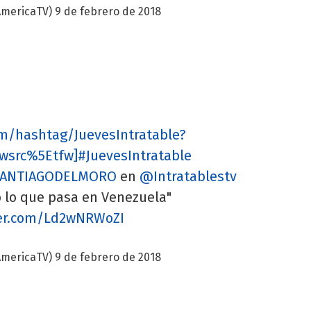
AmericaTV)
9 de febrero de 2018
com/hashtag/JuevesIntratable?
wsrc%5Etfw]#JuevesIntratable
ANTIAGODELMORO
en
@Intratablestv
o lo que pasa en Venezuela"
ter.com/Ld2wNRWoZI
AmericaTV)
9 de febrero de 2018