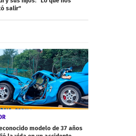
di y sus hijos: "Lo que nos
ó salir"
OR
reconocido modelo de 37 años