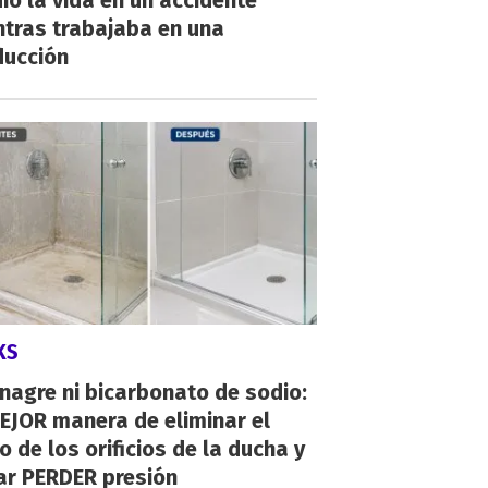
ió la vida en un accidente
ntras trabajaba en una
ducción
KS
inagre ni bicarbonato de sodio:
EJOR manera de eliminar el
o de los orificios de la ducha y
ar PERDER presión