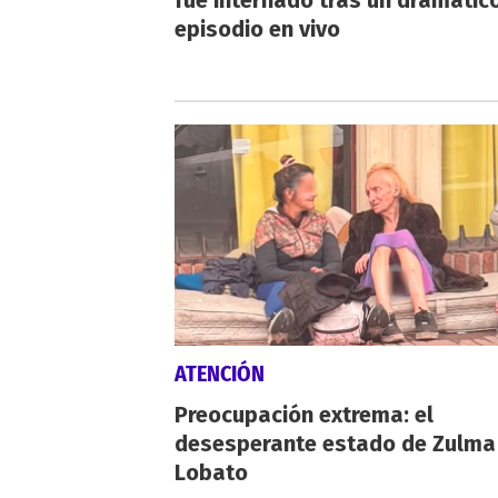
fue internado tras un dramátic
episodio en vivo
ATENCIÓN
Preocupación extrema: el
desesperante estado de Zulma
Lobato