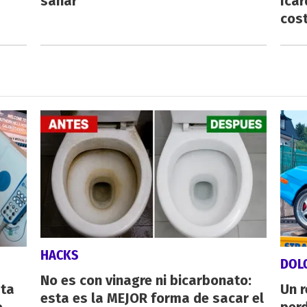
sanar
Icar
cost
HACKS
DOL
No es con vinagre ni bicarbonato:
sta
Un 
esta es la MEJOR forma de sacar el