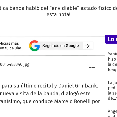
ítica banda habló del “envidiable” estado físico d
esta nota!
Lo 
Yani
hizo
la d
Joaqu
La J
 para su último recital y Daniel Grinbank,
pedi
 nueva visita de la banda, dialogó este
la s
de...
ranísimo, que conduce Marcelo Bonelli por
Ánge
emba