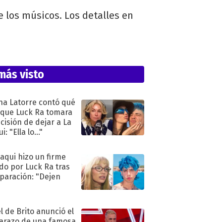
e los músicos. Los detalles en
más visto
na Latorre contó qué
 que Luck Ra tomara
ecisión de dejar a La
i: "Ella lo..."
oaqui hizo un firme
do por Luck Ra tras
eparación: "Dejen
"
l de Brito anunció el
razo de una famosa