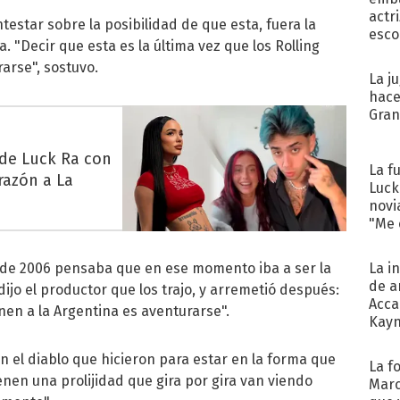
actr
testar sobre la posibilidad de que esta, fuera la
esco
a. "Decir que esta es la última vez que los Rolling
arse", sostuvo.
La j
hace
Gra
 de Luck Ra con
La f
razón a La
Luck
novi
"Me e
La i
l de 2006 pensaba que en ese momento iba a ser la
de a
 dijo el productor que los trajo, y arremetió después:
Acca
enen a la Argentina es aventurarse".
Kayn
cum
n el diablo que hicieron para estar en la forma que
La f
nen una prolijidad que gira por gira van viendo
Marc