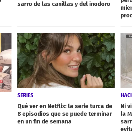
o
perd
sarro de las canillas y del inodoro
mie
pro
SERIES
HAC
Qué ver en Netflix: la serie turca de
Ni v
8 episodios que se puede terminar
la M
en un fin de semana
sarr
evit