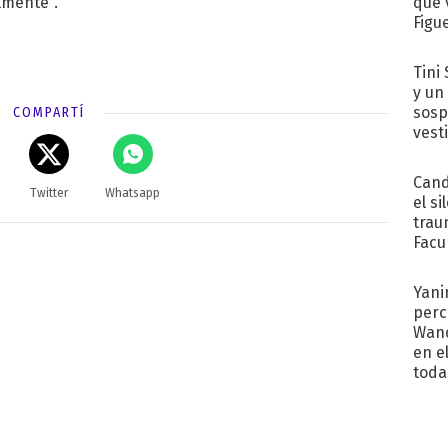
que 
lmente".
Figu
Tini 
y un
sosp
COMPARTÍ
vest
Cand
Twitter
Whatsapp
el si
trau
Facu
"Teng
Yani
perc
Wand
en e
toda