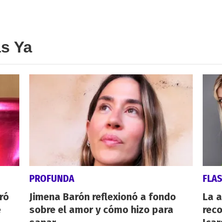
as Ya
PROFUNDA
FLA
ró
Jimena Barón reflexionó a fondo
La 
e
sobre el amor y cómo hizo para
reco