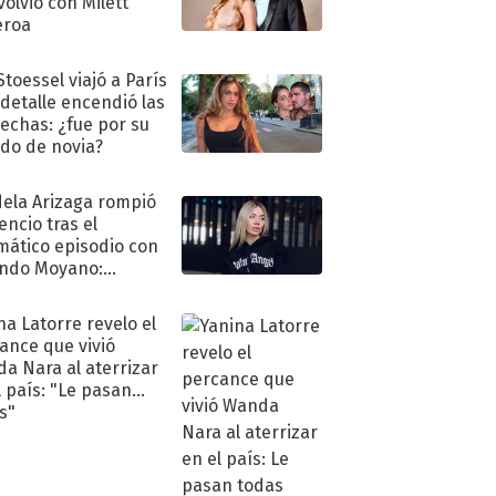
volvió con Milett
eroa
Stoessel viajó a París
 detalle encendió las
echas: ¿fue por su
ido de novia?
ela Arizaga rompió
lencio tras el
mático episodio con
ndo Moyano:
o..."
na Latorre revelo el
ance que vivió
a Nara al aterrizar
l país: "Le pasan
s"