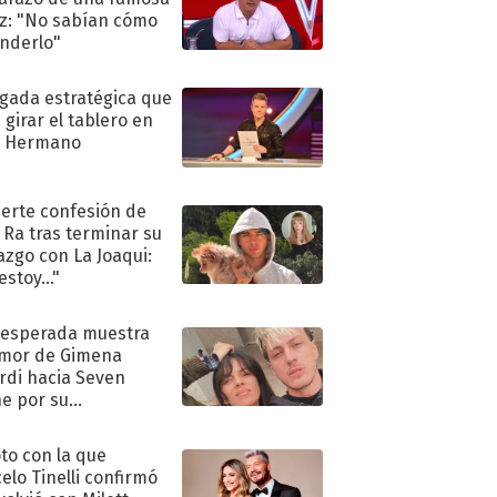
iz: "No sabían cómo
nderlo"
ugada estratégica que
 girar el tablero en
n Hermano
uerte confesión de
 Ra tras terminar su
azgo con La Joaqui:
stoy..."
nesperada muestra
mor de Gimena
rdi hacia Seven
e por su
pleaños
oto con la que
elo Tinelli confirmó