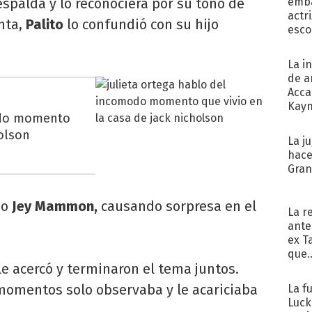
 espalda y lo reconociera por su tono de
emba
actr
nta,
Palito
lo confundió con su hijo
esco
La i
de a
Acca
Kayn
odo momento
cum
holson
La j
hace
Gra
ijo
Jey Mammon,
causando sorpresa en el
La r
ante
ex T
que..
le acercó y terminaron el tema juntos.
momentos solo observaba y le acariciaba
La f
Luck