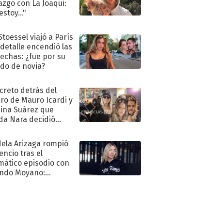
azgo con La Joaqui:
stoy..."
Stoessel viajó a París
 detalle encendió las
echas: ¿fue por su
ido de novia?
ecreto detrás del
ro de Mauro Icardi y
hina Suárez que
a Nara decidió
oner
ela Arizaga rompió
lencio tras el
mático episodio con
ndo Moyano:
o..."