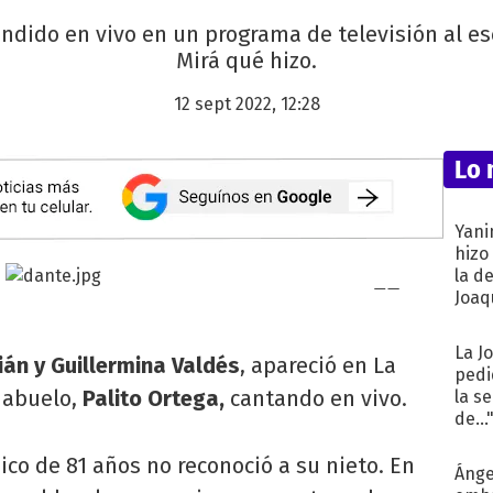
undido en vivo en un programa de televisión al es
Mirá qué hizo.
12 sept 2022, 12:28
Lo 
Yani
hizo
la d
Joaqu
La J
tián y Guillermina Valdés
, apareció en La
pedi
 abuelo,
Palito Ortega,
cantando en vivo.
la s
de...
co de 81 años no reconoció a su nieto. En
Ánge