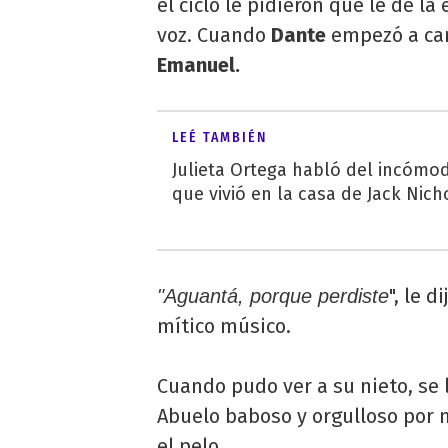
el ciclo le pidieron que le dé la
voz. Cuando
Dante
empezó a ca
Emanuel.
LEÉ TAMBIÉN
Julieta Ortega habló del incóm
que vivió en la casa de Jack Nic
", le d
"Aguantá, porque perdiste
mítico músico.
Cuando pudo ver a su nieto, se 
Abuelo baboso y orgulloso por 
el pelo.