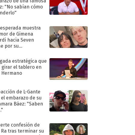
razo de una famosa
iz: "No sabían cómo
nderlo"
nesperada muestra
mor de Gimena
rdi hacia Seven
e por su
pleaños
ugada estratégica que
 girar el tablero en
n Hermano
eacción de L-Gante
 el embarazo de su
amara Báez: "Saben
."
uerte confesión de
 Ra tras terminar su