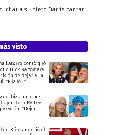
cuchar a su nieto Dante cantar.
más visto
na Latorre contó qué
 que Luck Ra tomara
ecisión de dejar a La
i: "Ella lo..."
oaqui hizo un firme
do por Luck Ra tras
eparación: "Dejen
"
l de Brito anunció el