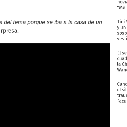
novi
"Me e
Tini 
s del tema porque se iba a la casa de un
y un
orpresa.
sosp
vest
El s
cuad
la C
Wand
exp
Cand
el si
trau
Facu
"Teng