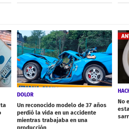
HAC
DOLOR
No e
sta
Un reconocido modelo de 37 años
esta
o
perdió la vida en un accidente
sarr
mientras trabajaba en una
producción