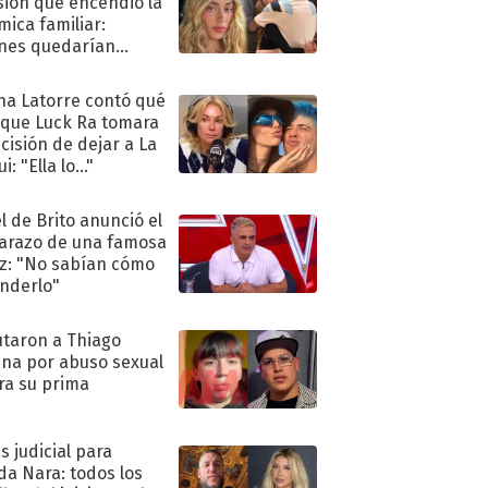
sión que encendió la
mica familiar:
nes quedarían
ra de su boda
na Latorre contó qué
 que Luck Ra tomara
ecisión de dejar a La
i: "Ella lo..."
l de Brito anunció el
razo de una famosa
iz: "No sabían cómo
nderlo"
taron a Thiago
na por abuso sexual
ra su prima
s judicial para
a Nara: todos los