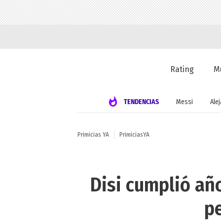
Rating
M
TENDENCIAS
Messi
Alej
Primicias YA
PrimiciasYA
Disi cumplió año
p