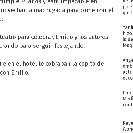
 cumple 74 años y está impecable en
deci
polé
 aprovechar la madrugada para comenzar el
quié
o.
afue
Yani
hizo
teatro para celebrar, Emilio y los actores
la d
arando para serguir festejando.
Joaqu
Ánge
e en el hotel te cobraban la copita de
emba
con Emilio.
actr
esco
Impu
Medi
cont
Revé
Wand