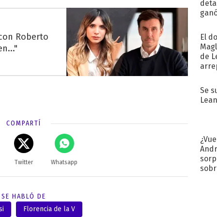
detal
ganó
próx
 con Roberto
El d
Magl
n..."
de L
arre
Se s
Lean
COMPARTÍ
¿Vue
Andr
sorp
Twitter
Whatsapp
sobr
regr
SE HABLÓ DE
si
Florencia de la V