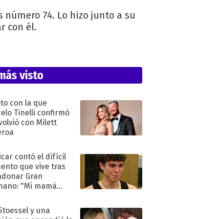
 número 74. Lo hizo junto a su
r con él.
más visto
oto con la que
elo Tinelli confirmó
volvió con Milett
eroa
car contó el difícil
nto que vive tras
ndonar Gran
mano: "Mi mamá
ió..."
 Stoessel y una