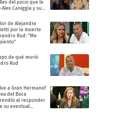
les del juicio que le
 Alex Caniggia y sus
imos pasos
olor de Alejandra
ietti por la muerte
eandro Rud: "Me
piento"
upo de qué murió
dro Rud
lve a Gran Hermano?
ea del Boca
rendió al responder
e su eventual
eso al reality