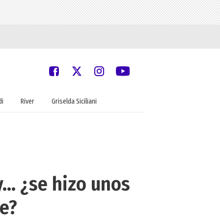
di
River
Griselda Siciliani
... ¿se hizo unos
e?