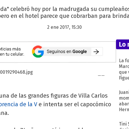
eda" celebró hoy por la madrugada su cumpleaños
ero en el hotel parece que cobrarban para brinda
2 ene 2017, 15:30
Lo 
La f
Marc
que 
Figu
Juani
una de las grandes figuras de Villa Carlos
mome
orencia de la V
e intenta ser el capocómico
aba
Her
ana.
recib
Tini