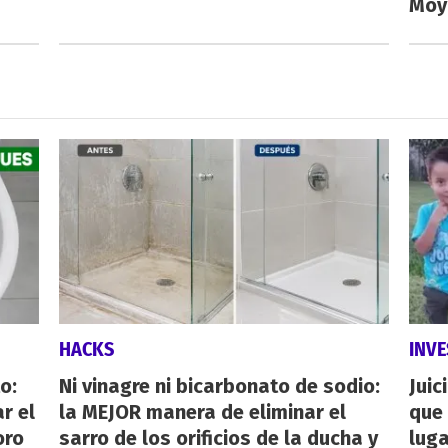
Moy
HACKS
INVE
o:
Ni vinagre ni bicarbonato de sodio:
Juic
r el
la MEJOR manera de eliminar el
que 
oro
sarro de los orificios de la ducha y
luga