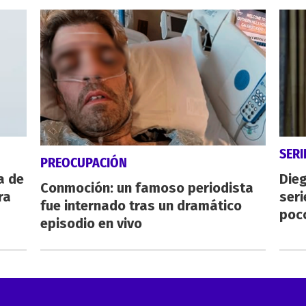
SERI
PREOCUPACIÓN
a de
Dieg
Conmoción: un famoso periodista
ra
seri
fue internado tras un dramático
poc
episodio en vivo