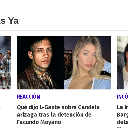
as Ya
REACCIÓN
INC
l
Qué dijo L-Gante sobre Candela
La i
Arizaga tras la detención de
Barg
Facundo Moyano
dete