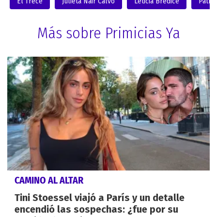
El Trece
Julieta Nair Calvo
Leticia Bredice
Patric
Más sobre Primicias Ya
CAMINO AL ALTAR
Tini Stoessel viajó a París y un detalle
encendió las sospechas: ¿fue por su