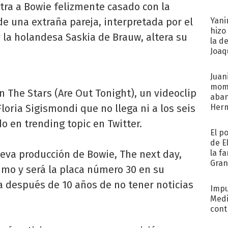
ra a Bowie felizmente casado con la
afue
de una extraña pareja, interpretada por el
Yani
hizo
 la holandesa Saskia de Brauw, altera su
la d
Joaqu
Juani
mome
n The Stars (Are Out Tonight), un videoclip
aba
 Floria Sigismondi que no llega ni a los seis
Her
recib
o en trending topic en Twitter.
El p
de E
ueva producción de Bowie, The next day,
la f
Gra
imo y será la placa número 30 en su
desa
ra después de 10 años de no tener noticias
Impu
Medi
cont