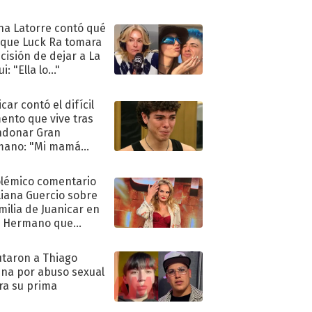
ra de su boda
na Latorre contó qué
 que Luck Ra tomara
ecisión de dejar a La
i: "Ella lo..."
car contó el difícil
nto que vive tras
ndonar Gran
mano: "Mi mamá
ió..."
olémico comentario
liana Guercio sobre
amilia de Juanicar en
n Hermano que
tó la furia en redes
taron a Thiago
na por abuso sexual
ra su prima