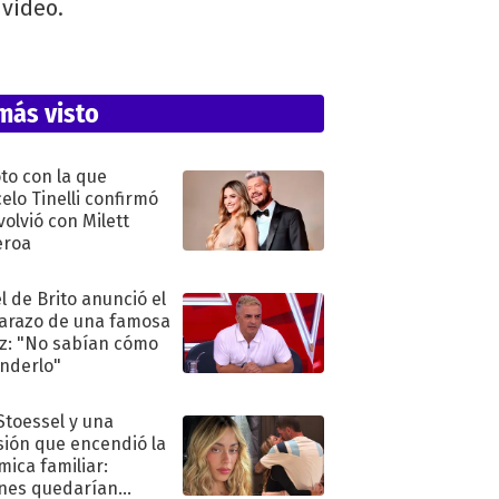
 video.
más visto
oto con la que
elo Tinelli confirmó
volvió con Milett
eroa
l de Brito anunció el
razo de una famosa
iz: "No sabían cómo
nderlo"
 Stoessel y una
sión que encendió la
mica familiar:
nes quedarían