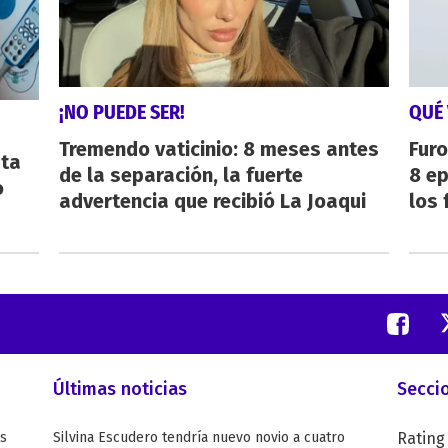
¡NO PUEDE SER!
QUÉ 
Tremendo vaticinio: 8 meses antes
Furo
sta
de la separación, la fuerte
8 ep
o
advertencia que recibió La Joaqui
los 
Últimas noticias
Secci
as
Silvina Escudero tendría nuevo novio a cuatro
Rating