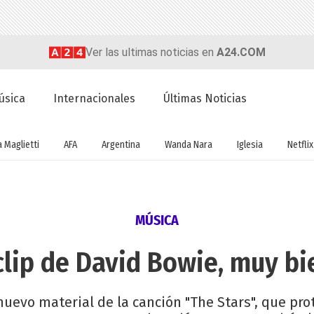
Ver las ultimas noticias en
A24.COM
úsica
Internacionales
Últimas Noticias
a Maglietti
AFA
Argentina
Wanda Nara
Iglesia
Netflix
MÚSICA
clip de David Bowie, muy 
nuevo material de la canción "The Stars", que pr