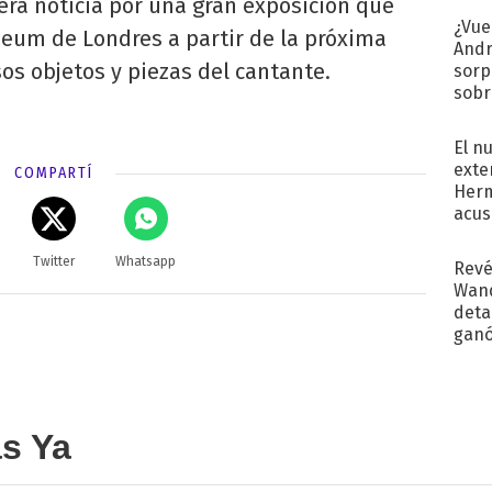
erá noticia por una gran exposición que
¿Vue
seum de Londres a partir de la próxima
Andr
s objetos y piezas del cantante.
sorp
sobr
regr
El n
exte
COMPARTÍ
Herm
acus
Pinc
"Tra
Twitter
Whatsapp
Revé
Wand
detal
ganó
próx
as Ya