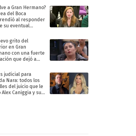
lve a Gran Hermano?
ea del Boca
rendió al responder
e su eventual
eso al reality
uevo grito del
rior en Gran
ano con una fuerte
ación que dejó a
oya en shock:
idora"
s judicial para
a Nara: todos los
les del juicio que le
 Alex Caniggia y sus
imos pasos