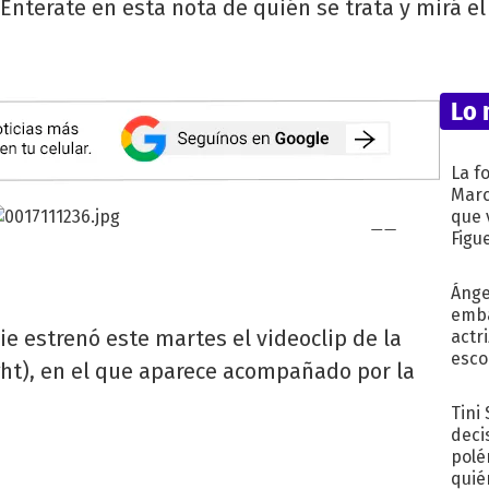
. Enterate en esta nota de quién se trata y mirá el
Lo 
La f
Marc
que 
Figu
Ánge
emba
ie estrenó este martes el videoclip de la
actr
esco
ght), en el que aparece acompañado por la
Tini
deci
polé
quié