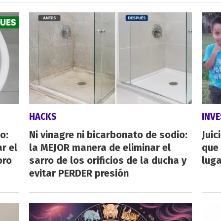
HACKS
INVE
o:
Ni vinagre ni bicarbonato de sodio:
Juic
r el
la MEJOR manera de eliminar el
que 
oro
sarro de los orificios de la ducha y
luga
evitar PERDER presión