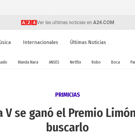
Ver las ultimas noticias en
A24.COM
úsica
Internacionales
Últimas Noticias
nado
Wanda Nara
ANSES
Netflix
Robo
Boca
Pa
PRIMICIAS
la V se ganó el Premio Limón
buscarlo