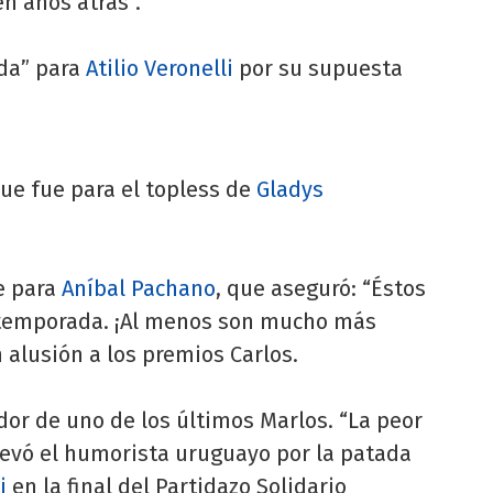
en años atrás”.
ada” para
Atilio Veronelli
por su supuesta
que fue para el topless de
Gladys
ue para
Aníbal Pachano
, que aseguró: “Éstos
a temporada. ¡Al menos son mucho más
n alusión a los premios Carlos.
or de uno de los últimos Marlos. “La peor
llevó el humorista uruguayo por la patada
i
en la final del Partidazo Solidario