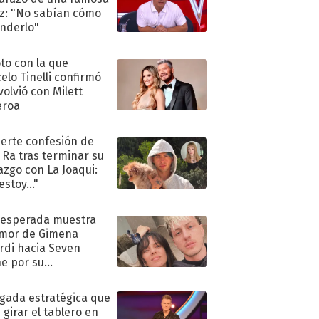
iz: "No sabían cómo
nderlo"
oto con la que
elo Tinelli confirmó
volvió con Milett
eroa
uerte confesión de
 Ra tras terminar su
azgo con La Joaqui:
stoy..."
nesperada muestra
mor de Gimena
rdi hacia Seven
e por su
pleaños
ugada estratégica que
 girar el tablero en