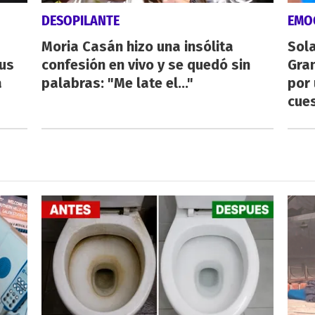
DESOPILANTE
EMO
Moria Casán hizo una insólita
Sol
us
confesión en vivo y se quedó sin
Gran
a
palabras: "Me late el..."
por 
cue