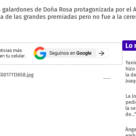
 galardones de Doña Rosa protagonizada por el Act
a de las grandes premiadas pero no fue a la cer
Lo 
Yani
hizo
la d
Joaqu
La J
pedi
la s
de...
Ánge
emba