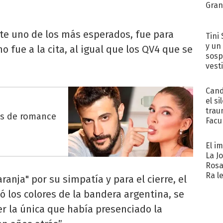
Gra
te uno de los más esperados, fue para
Tini 
y un
o fue a la cita, al igual que los QV4 que se
sosp
vest
Cand
el si
trau
es de romance
Facu
"Teng
El i
La J
Rosa
Ra l
ranja" por su simpatía y para el cierre, el
ó los colores de la bandera argentina, se
ser la única que había presenciado la