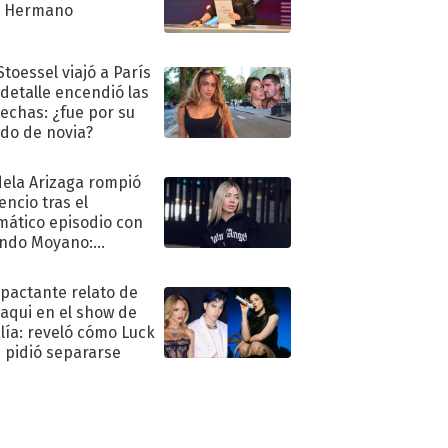
n Hermano
Stoessel viajó a París
 detalle encendió las
echas: ¿fue por su
ido de novia?
ela Arizaga rompió
lencio tras el
mático episodio con
ndo Moyano:
o..."
mpactante relato de
oaqui en el show de
lía: reveló cómo Luck
e pidió separarse