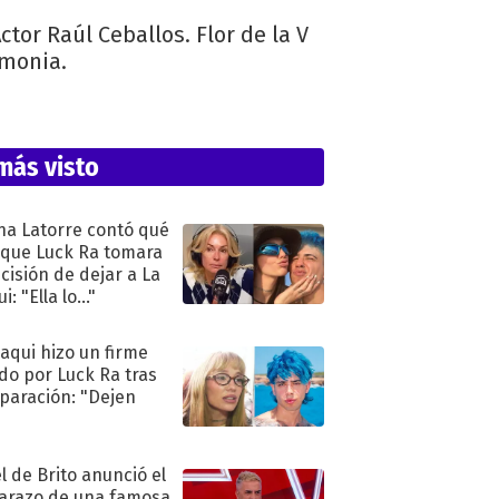
or Raúl Ceballos. Flor de la V
emonia.
más visto
na Latorre contó qué
 que Luck Ra tomara
ecisión de dejar a La
i: "Ella lo..."
oaqui hizo un firme
do por Luck Ra tras
eparación: "Dejen
"
l de Brito anunció el
razo de una famosa