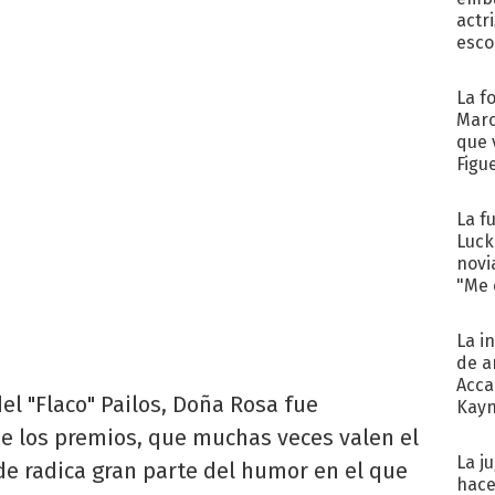
actr
esco
La f
Marc
que 
Figu
La f
Luck
novi
"Me e
La i
de a
Acca
el "Flaco" Pailos, Doña Rosa fue
Kayn
cum
e los premios, que muchas veces valen el
La j
nde radica gran parte del humor en el que
hace