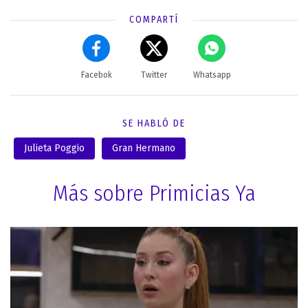
COMPARTÍ
Facebok
Twitter
Whatsapp
SE HABLÓ DE
Julieta Poggio
Gran Hermano
Más sobre Primicias Ya