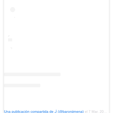
Una publicación compartida de ᒎ (@baronjimena)
el
7 Mar, 2019 a las 2:33 PST