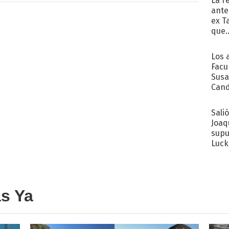
La r
ante
ex T
que..
Los 
Facu
Susa
Cand
de s
sent
Sali
Joaq
supu
Luck
as Ya