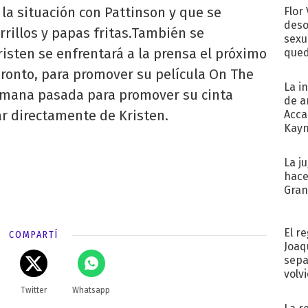
la situación con Pattinson y que se
Flor
deso
rillos y papas fritas.También se
sexu
sten se enfrentará a la prensa el próximo
qued
oronto, para promover su película On The
La i
emana pasada para promover su cinta
de a
r directamente de Kristen.
Acca
Kayn
cum
La j
hace
Gra
El r
COMPARTÍ
Joaq
sepa
volv
Twitter
Whatsapp