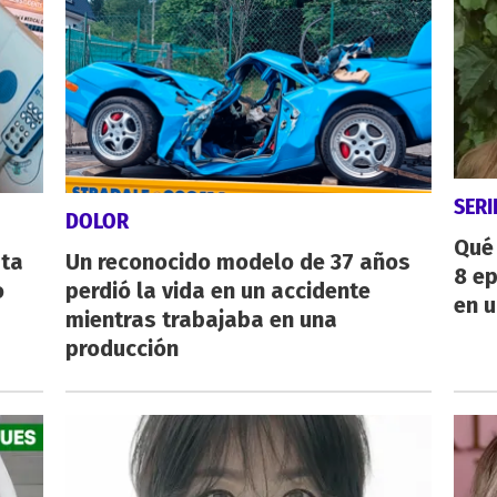
SERI
DOLOR
Qué 
sta
Un reconocido modelo de 37 años
8 ep
o
perdió la vida en un accidente
en u
mientras trabajaba en una
producción