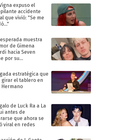
 Vigna expuso el
pilante accidente
al que vivió: "Se me
ó..."
nesperada muestra
mor de Gimena
rdi hacia Seven
e por su
pleaños
ugada estratégica que
 girar el tablero en
n Hermano
egalo de Luck Ra a La
ui antes de
rarse que ahora se
ió viral en redes