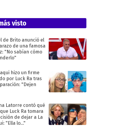
más visto
l de Brito anunció el
razo de una famosa
iz: "No sabían cómo
nderlo"
oaqui hizo un firme
do por Luck Ra tras
eparación: "Dejen
"
na Latorre contó qué
 que Luck Ra tomara
ecisión de dejar a La
i: "Ella lo..."