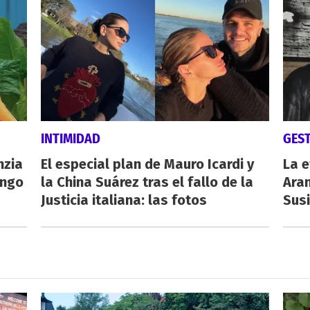
INTIMIDAD
GES
nzia
El especial plan de Mauro Icardi y
La e
engo
la China Suárez tras el fallo de la
Aran
Justicia italiana: las fotos
Susi