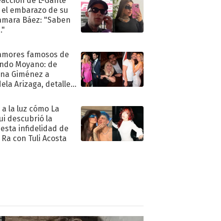
eacción de L-Gante
 el embarazo de su
amara Báez: "Saben
."
amores famosos de
ndo Moyano: de
na Giménez a
ela Arizaga, detalles
u pasado
imental
ó a la luz cómo La
ui descubrió la
esta infidelidad de
 Ra con Tuli Acosta