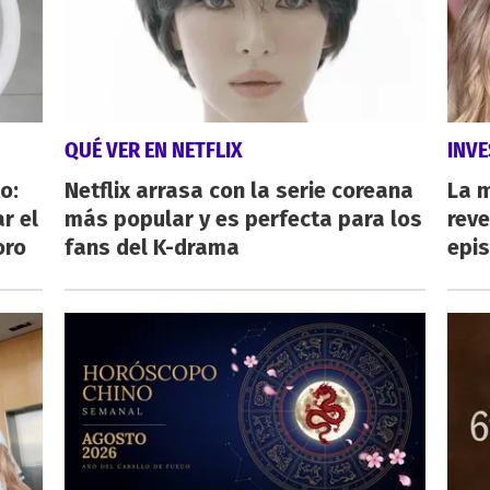
QUÉ VER EN NETFLIX
INVE
o:
Netflix arrasa con la serie coreana
La 
r el
más popular y es perfecta para los
reve
oro
fans del K-drama
epi