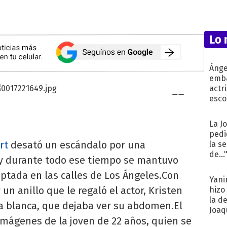
Lo 
Ánge
emba
actr
esco
La J
pedi
rt
desató un escándalo por una
la s
de...
 y durante todo ese tiempo se mantuvo
ptada en las calles de Los Ángeles.Con
Yani
 un anillo que le regaló el actor, Kristen
hizo
la d
a blanca, que dejaba ver su abdomen.El
Joaqu
imágenes de la joven de 22 años, quien se