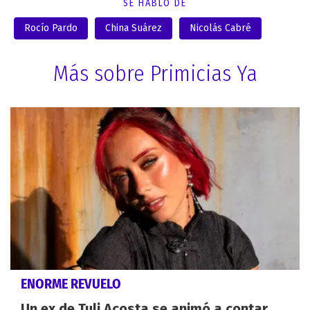
SE HABLÓ DE
Rocío Pardo
China Suárez
Nicolás Cabré
Más sobre Primicias Ya
ENORME REVUELO
Un ex de Tuli Acosta se animó a contar