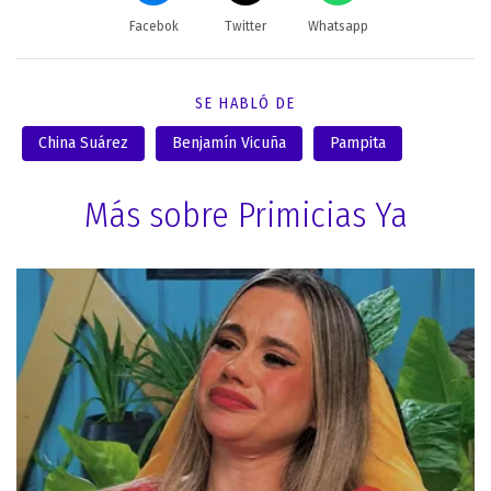
Facebok
Twitter
Whatsapp
SE HABLÓ DE
China Suárez
Benjamín Vicuña
Pampita
Más sobre Primicias Ya