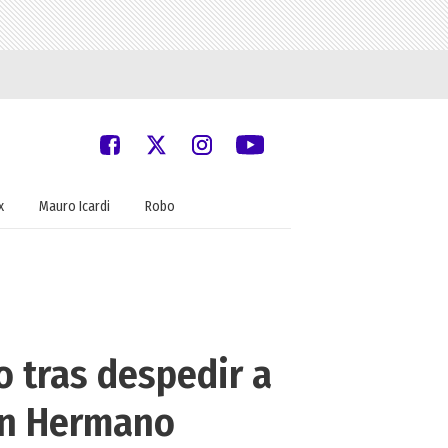
x
Mauro Icardi
Robo
o tras despedir a
ran Hermano