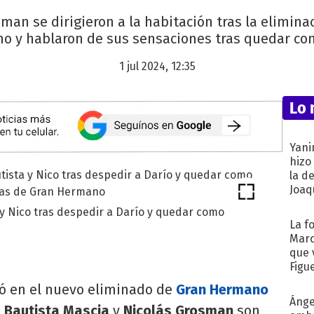
man se dirigieron a la habitación tras la elimina
 y hablaron de sus sensaciones tras quedar com
1 jul 2024, 12:35
Lo 
Yani
hizo
la d
Joaqu
 y Nico tras despedir a Darío y quedar como
La f
Marc
que 
Figu
ió en el nuevo eliminado de
Gran Hermano
Ánge
 Bautista Mascia
y
Nicolás Grosman
son