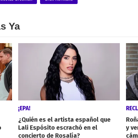
as Ya
¡EPA!
REC
¿Quién es el artista español que
Roñ
o
Lali Espósito escrachó en el
y ve
concierto de Rosalía?
cám