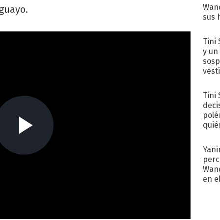
Wand
uguayo.
sus 
Tini 
y un
sosp
vest
Tini
deci
polé
quié
afue
Yani
perc
Wand
en e
toda