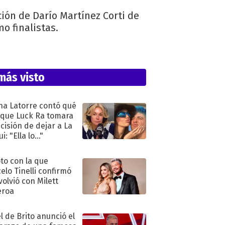
ción de Darío Martínez Corti de
o finalistas.
más visto
na Latorre contó qué
 que Luck Ra tomara
ecisión de dejar a La
i: "Ella lo..."
oto con la que
elo Tinelli confirmó
volvió con Milett
eroa
l de Brito anunció el