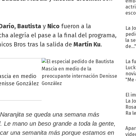
emba
actr
esco
Darío, Bautista
y
Nico
fueron a la
La J
pedi
ha alegría el pase a la final del programa,
la s
cos Bros tras la salida de
Martín Ku
.
de...
La f
Luck
novi
ascia en medio
"Me e
enisse González
El i
La J
Rosa
Ra l
Naranjita se queda una semana más
al. Le mano un beso grande a toda la gente,
Apar
ncar una semanita más porque estamos en
vide