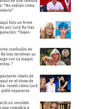
razo de una famosa
iz: "No sabían cómo
nderlo"
oaqui hizo un firme
do por Luck Ra tras
eparación: "Dejen
"
uerte confesión de
 Ra tras terminar su
azgo con La Joaqui:
stoy..."
mpactante relato de
oaqui en el show de
lía: reveló cómo Luck
e pidió separarse
eció un sensible
o que complica a