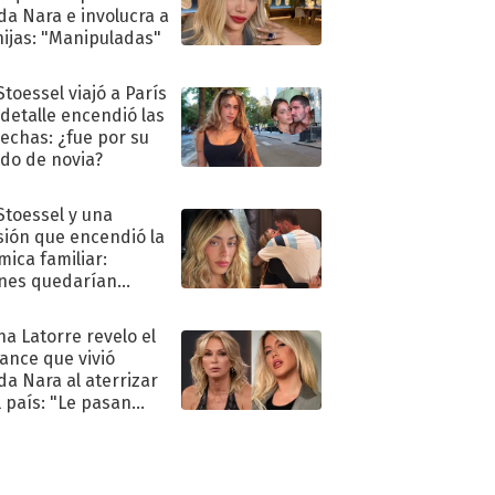
a Nara e involucra a
hijas: "Manipuladas"
Stoessel viajó a París
 detalle encendió las
echas: ¿fue por su
ido de novia?
 Stoessel y una
sión que encendió la
mica familiar:
nes quedarían
ra de su boda
na Latorre revelo el
ance que vivió
a Nara al aterrizar
l país: "Le pasan
s"