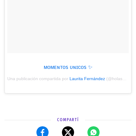
ᴍᴏᴍᴇɴᴛᴏs ᴜɴɪᴄᴏs ✨
Una publicación compartida por
Laurita Fernández
(@holasoylaurita) el
COMPARTÍ