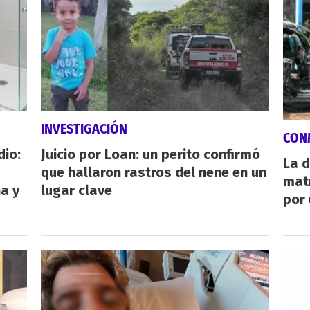
INVESTIGACIÓN
CON
dio:
Juicio por Loan: un perito confirmó
La d
que hallaron rastros del nene en un
mat
ha y
lugar clave
por 