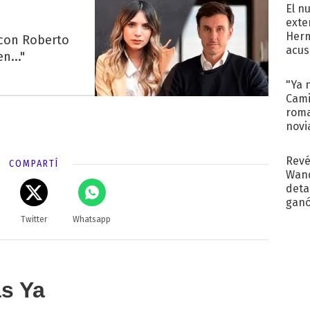
El n
exte
Herm
 con Roberto
acus
n..."
Pinc
"Tra
"Ya 
Cami
roma
novi
decl
Revé
COMPARTÍ
Wand
detal
ganó
próx
Twitter
Whatsapp
as Ya