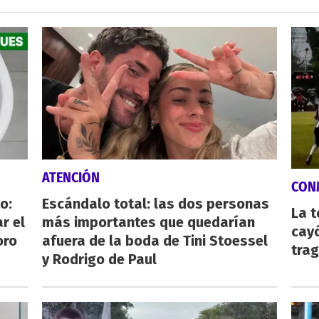
ATENCIÓN
CON
o:
Escándalo total: las dos personas
La 
r el
más importantes que quedarían
cayó
oro
afuera de la boda de Tini Stoessel
tra
y Rodrigo de Paul