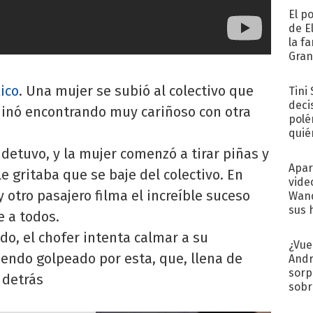
El p
de E
la f
Gra
desa
ico
. Una mujer se subió al colectivo que
Tini
deci
minó encontrando muy cariñoso con otra
polé
quié
afue
detuvo, y la mujer comenzó a tirar piñas y
Apar
e gritaba que se baje del colectivo. En
vide
y otro pasajero filma el increíble suceso
Wand
sus 
e a todos.
do, el chofer intenta calmar a su
¿Vue
endo golpeado por esta, que, llena de
Andr
sorp
 detrás
sobr
regr