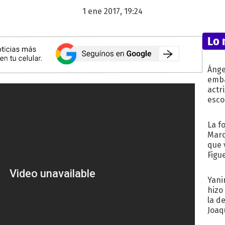
1 ene 2017, 19:24
Lo 
Ánge
emba
actr
esco
La f
Marc
que 
Figu
Yani
hizo
la d
Joaqu