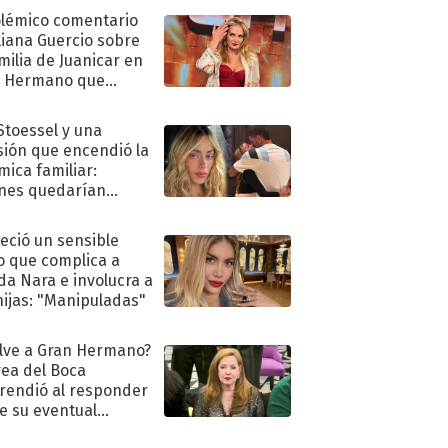
olémico comentario
liana Guercio sobre
amilia de Juanicar en
n Hermano que
tó la furia en redes
 Stoessel y una
sión que encendió la
mica familiar:
nes quedarían
ra de su boda
eció un sensible
o que complica a
a Nara e involucra a
hijas: "Manipuladas"
lve a Gran Hermano?
ea del Boca
rendió al responder
e su eventual
eso al reality