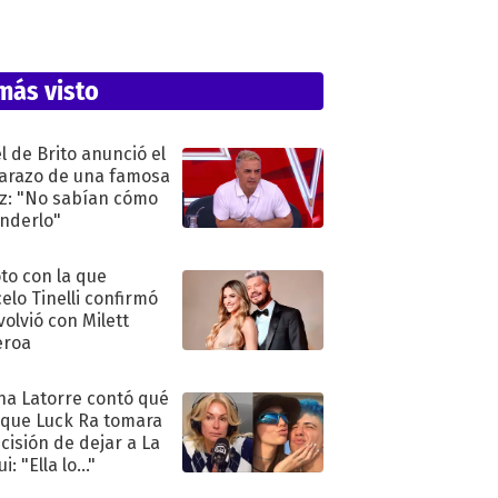
más visto
l de Brito anunció el
razo de una famosa
iz: "No sabían cómo
nderlo"
oto con la que
elo Tinelli confirmó
volvió con Milett
eroa
na Latorre contó qué
 que Luck Ra tomara
ecisión de dejar a La
i: "Ella lo..."