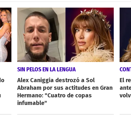
SIN PELOS EN LA LENGUA
CON
do
Alex Caniggia destrozó a Sol
El r
Abraham por sus actitudes en Gran
ant
u
Hermano: "Cuatro de copas
volv
infumable"