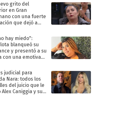
uevo grito del
rior en Gran
ano con una fuerte
ación que dejó a
oya en shock:
idora"
no hay miedo":
lota blanqueó su
nce y presentó a su
a con una emotiva
aración de amor
s judicial para
a Nara: todos los
les del juicio que le
 Alex Caniggia y sus
imos pasos