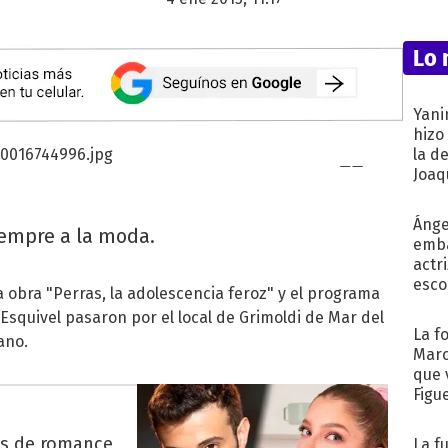
Lo 
Yani
hizo
la d
Joaqu
Ánge
iempre a la moda.
emba
actr
esco
 obra "Perras, la adolescencia feroz" y el programa
Esquivel pasaron por el local de Grimoldi de Mar del
La f
ano.
Marc
que 
Figu
es de romance
La f