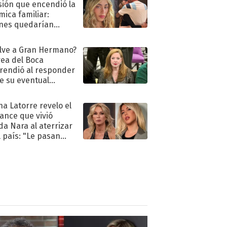
sión que encendió la
mica familiar:
nes quedarían
ra de su boda
lve a Gran Hermano?
ea del Boca
rendió al responder
e su eventual
eso al reality
na Latorre revelo el
ance que vivió
a Nara al aterrizar
l país: "Le pasan
s"