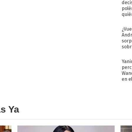
deci
polé
quié
afue
¿Vue
Andr
sorp
sobr
regr
Yani
perc
Wand
en e
toda
as Ya