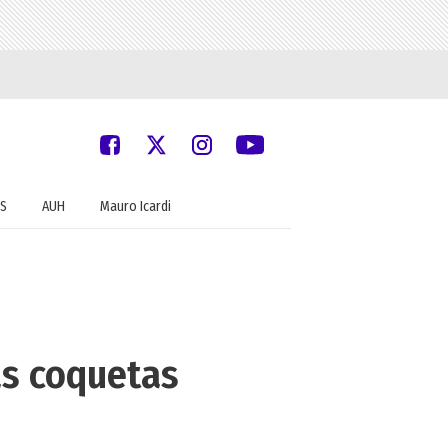
S
AUH
Mauro Icardi
as coquetas