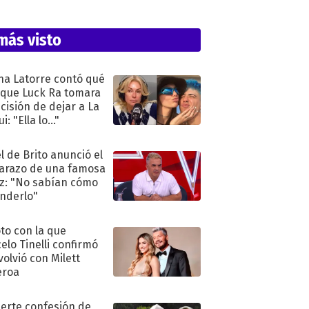
más visto
na Latorre contó qué
 que Luck Ra tomara
ecisión de dejar a La
i: "Ella lo..."
l de Brito anunció el
razo de una famosa
iz: "No sabían cómo
nderlo"
oto con la que
elo Tinelli confirmó
volvió con Milett
eroa
uerte confesión de