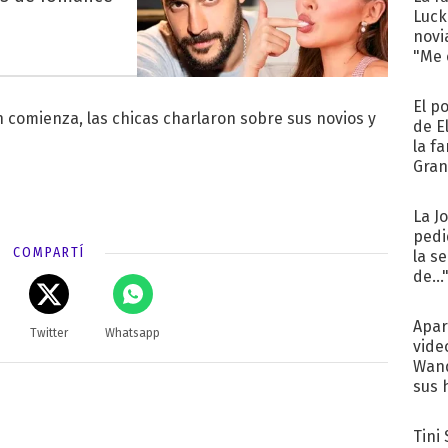
Luck
novi
"Me e
El p
 comienza, las chicas charlaron sobre sus novios y
de E
la f
Gra
desa
La J
pedi
COMPARTÍ
la s
de...
Apar
Twitter
Whatsapp
vide
Wand
sus 
Tini