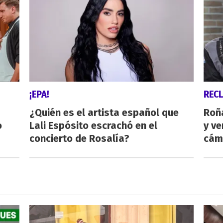
¡EPA!
REC
¿Quién es el artista español que
Roñ
o
Lali Espósito escrachó en el
y ve
concierto de Rosalía?
cám