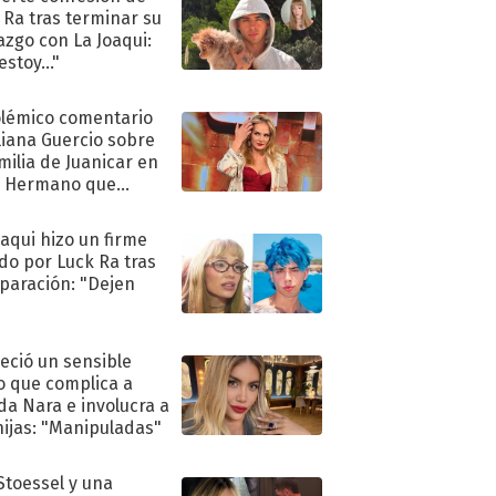
 Ra tras terminar su
azgo con La Joaqui:
stoy..."
olémico comentario
liana Guercio sobre
amilia de Juanicar en
n Hermano que
tó la furia en redes
oaqui hizo un firme
do por Luck Ra tras
eparación: "Dejen
"
eció un sensible
o que complica a
a Nara e involucra a
hijas: "Manipuladas"
 Stoessel y una