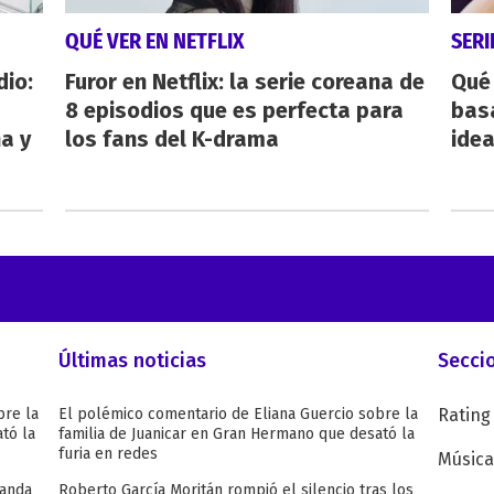
QUÉ VER EN NETFLIX
SERI
dio:
Furor en Netflix: la serie coreana de
Qué 
8 episodios que es perfecta para
bas
ha y
los fans del K-drama
ide
Últimas noticias
Secci
bre la
El polémico comentario de Eliana Guercio sobre la
Rating
tó la
familia de Juanicar en Gran Hermano que desató la
furia en redes
Música
Wanda
Roberto García Moritán rompió el silencio tras los