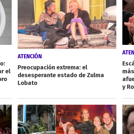
ATE
ATENCIÓN
o:
Escá
Preocupación extrema: el
r el
más
desesperante estado de Zulma
oro
afue
Lobato
y Ro