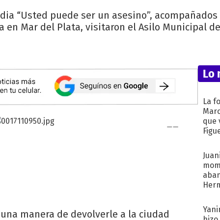
edia “Usted puede ser un asesino”, acompañados 
en Mar del Plata, visitaron el Asilo Municipal d
Lo 
La f
Marc
que 
Figu
Juani
mome
aba
Her
recib
Yani
 una manera de devolverle a la ciudad
hizo