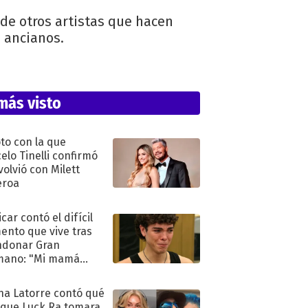
de otros artistas que hacen
e ancianos.
más visto
oto con la que
elo Tinelli confirmó
volvió con Milett
eroa
car contó el difícil
nto que vive tras
ndonar Gran
mano: "Mi mamá
ió..."
na Latorre contó qué
 que Luck Ra tomara