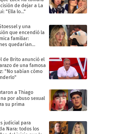
ecisión de dejar a La
i: "Ella lo..."
 Stoessel y una
sión que encendió la
mica familiar:
nes quedarían
ra de su boda
l de Brito anunció el
razo de una famosa
iz: "No sabían cómo
nderlo"
taron a Thiago
na por abuso sexual
ra su prima
s judicial para
a Nara: todos los