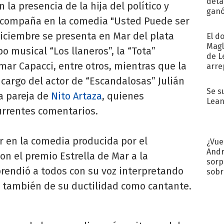
detal
 la presencia de la hija del político y
ganó
 acompaña en la comedia "Usted Puede ser
próx
diciembre se presenta en Mar del plata
El d
Magl
o musical “Los llaneros”, la “Tota”
de L
Omar Capacci, entre otros, mientras que la
arre
cargo del actor de “Escandalosas” Julián
Se s
la pareja de
Nito Artaza
, quienes
Lean
urrentes comentarios.
r en la comedia producida por el
¿Vue
Andr
on el premio Estrella de Mar a la
sorp
rendió a todos con su voz interpretando
sobr
regr
a también de su ductilidad como cantante.