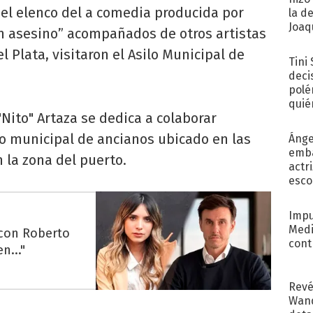
del elenco del a comedia producida por
la d
Joaqu
n asesino” acompañados de otros artistas
Plata, visitaron el Asilo Municipal de
Tini
deci
polé
quié
Nito" Artaza se dedica a colaborar
afue
o municipal de ancianos ubicado en las
Ánge
emba
n la zona del puerto.
actr
esco
Impu
Medi
 con Roberto
cont
n..."
Revé
Wand