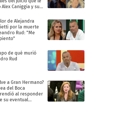
les del juicio que le
 Alex Caniggia y sus
imos pasos
olor de Alejandra
ietti por la muerte
eandro Rud: "Me
piento"
upo de qué murió
dro Rud
lve a Gran Hermano?
ea del Boca
rendió al responder
e su eventual
eso al reality