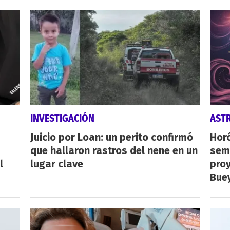
INVESTIGACIÓN
AST
Juicio por Loan: un perito confirmó
Horó
que hallaron rastros del nene en un
sema
l
lugar clave
proy
Buey