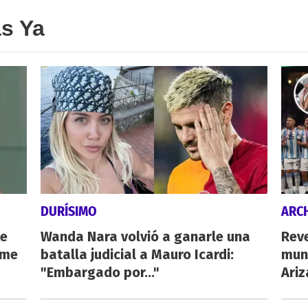
as Ya
DURÍSIMO
ARC
te
Wanda Nara volvió a ganarle una
Rev
 me
batalla judicial a Mauro Icardi:
mun
"Embargado por..."
Ari