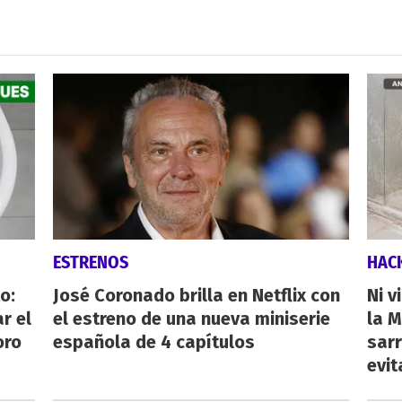
ESTRENOS
HAC
o:
José Coronado brilla en Netflix con
Ni v
r el
el estreno de una nueva miniserie
la M
oro
española de 4 capítulos
sarr
evit