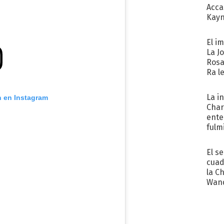
Acca
Kayn
cum
El i
La J
Rosa
Ra l
La i
n en Instagram
Char
ente
fulm
Her
El s
cuad
la C
Wand
exp