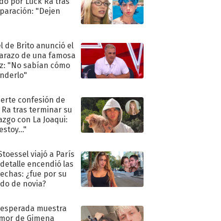
do por Luck Ra tras
eparación: "Dejen
"
l de Brito anunció el
razo de una famosa
iz: "No sabían cómo
nderlo"
uerte confesión de
 Ra tras terminar su
azgo con La Joaqui:
stoy..."
Stoessel viajó a París
 detalle encendió las
echas: ¿fue por su
ido de novia?
nesperada muestra
mor de Gimena