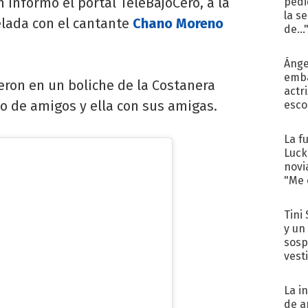
 informó el portal TeleBajoCero, a la
pedi
la s
lada con el cantante
Chano Moreno
de...
Ánge
emba
eron en un boliche de la Costanera
actr
po de amigos y ella con sus amigas.
esco
La f
Luck
novi
"Me e
Tini 
y un
sosp
vest
La i
de a