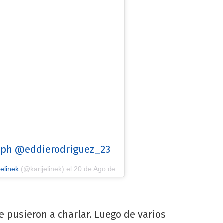
#ph @eddierodriguez_23
elinek
(@karijelinek) el
20 de Ago de 2018 a las 3:57 PDT
e pusieron a charlar. Luego de varios