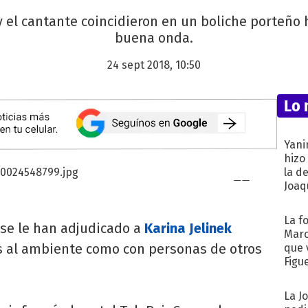
y el cantante coincidieron en un boliche porteño
buena onda.
24 sept 2018, 10:50
Lo 
Yani
hizo
la d
Joaqu
La f
 se le han adjudicado a
Karina Jelinek
Marc
s al ambiente como con personas de otros
que 
Figu
La J