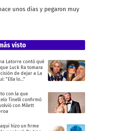
 hace unos días y pegaron muy
más visto
na Latorre contó qué
 que Luck Ra tomara
ecisión de dejar a La
i: "Ella lo..."
oto con la que
elo Tinelli confirmó
volvió con Milett
eroa
oaqui hizo un firme