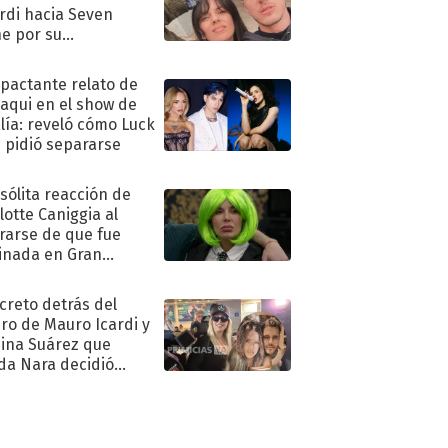
rdi hacia Seven
e por su
pleaños
mpactante relato de
oaqui en el show de
lía: reveló cómo Luck
e pidió separarse
nsólita reacción de
lotte Caniggia al
rarse de que fue
inada en Gran
mano
ecreto detrás del
ro de Mauro Icardi y
hina Suárez que
a Nara decidió
oner