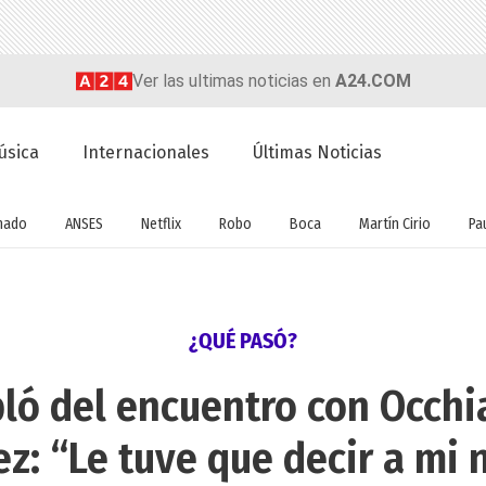
Ver las ultimas noticias en
A24.COM
úsica
Internacionales
Últimas Noticias
nado
ANSES
Netflix
Robo
Boca
Martín Cirio
Pa
¿QUÉ PASÓ?
ló del encuentro con Occhi
ez: “Le tuve que decir a mi n