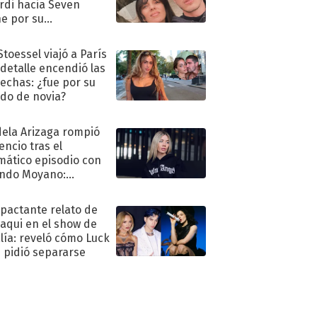
rdi hacia Seven
e por su
pleaños
Stoessel viajó a París
 detalle encendió las
echas: ¿fue por su
ido de novia?
ela Arizaga rompió
lencio tras el
mático episodio con
ndo Moyano:
o..."
mpactante relato de
oaqui en el show de
lía: reveló cómo Luck
e pidió separarse