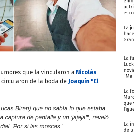
emba
actr
esco
La j
hace
Gra
La f
Luck
novi
rumores que la vincularon a
Nicolás
"Me e
 circularon de la boda de
Joaquín "El
La f
Marc
que 
Lucas Biren) que no sabía lo que estaba
Figu
aptura de pantalla y un ‘jajaja’”, reveló
La i
dial "Por si las moscas".
de a