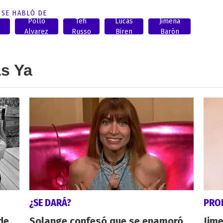
SE HABLÓ DE
Pollo
Tefi
Lucas
Jimena
Alvarez
Russo
Biren
Barón
as Ya
¿SE DARÁ?
PRO
de
Solange confesó que se enamoró
Jime