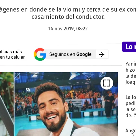
 imágenes en donde se la vio muy cerca de su ex 
casamiento del conductor.
14 nov 2019, 08:22
Lo 
Yani
hizo
la d
Joaqu
La J
pedi
la s
de...
Ánge