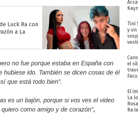
Acca
Kayn
cum
Tini 
 de Luck Ra con
y un
razón a La
sosp
vest
Cand
, pero no fue porque estaba en España con
el si
trau
e hubiese ido. También se dicen cosas de él
Facu
sí que está todo bien”.
"Teng
El i
La J
tas es un bajón, porque si vos ves el video
Rosa
,
o quiero como amigo y de corazón”
Ra l