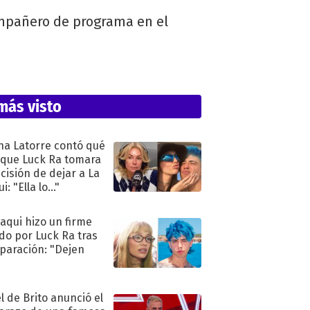
compañero de programa en el
más visto
na Latorre contó qué
 que Luck Ra tomara
ecisión de dejar a La
i: "Ella lo..."
oaqui hizo un firme
do por Luck Ra tras
eparación: "Dejen
"
l de Brito anunció el