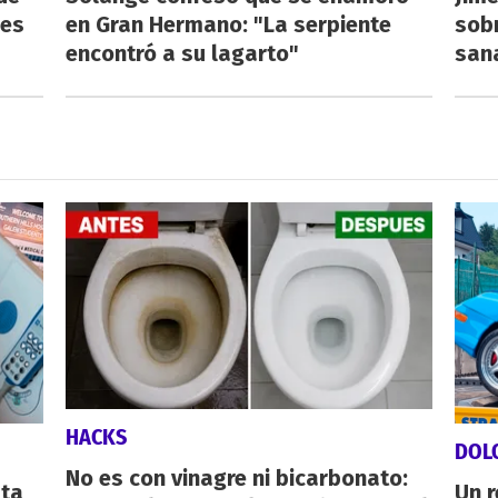
 es
en Gran Hermano: "La serpiente
sobr
encontró a su lagarto"
san
HACKS
DOL
No es con vinagre ni bicarbonato:
sta
Un 