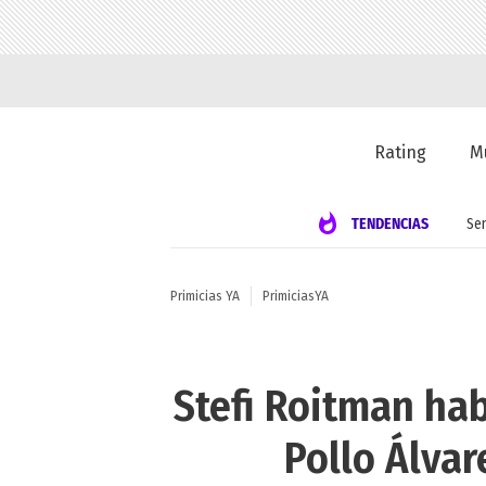
Rating
M
TENDENCIAS
Se
Primicias YA
PrimiciasYA
Stefi Roitman hab
Pollo Álvar