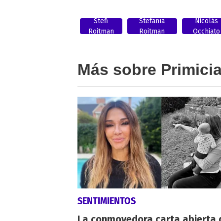
Stefi
Stefanía
Nicolás
Roitman
Roitman
Occhiato
Más sobre Primici
SENTIMIENTOS
La conmovedora carta abierta 