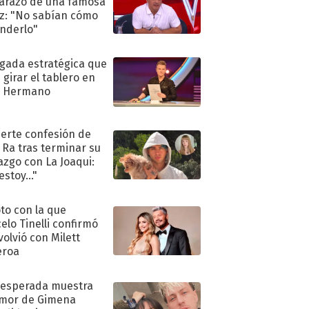
razo de una famosa
iz: "No sabían cómo
nderlo"
ugada estratégica que
 girar el tablero en
n Hermano
uerte confesión de
 Ra tras terminar su
azgo con La Joaqui:
stoy..."
oto con la que
elo Tinelli confirmó
volvió con Milett
eroa
nesperada muestra
mor de Gimena