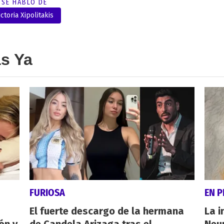
SE HABLÓ DE
ictoria Xipolitakis
as Ya
FURIOSA
EN 
El fuerte descargo de la hermana
La i
ón y
de Candela Arizaga tras el
Neu