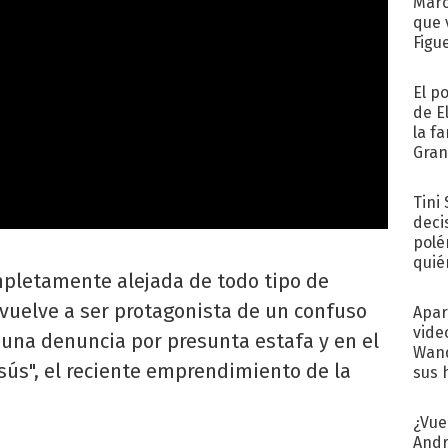
Marc
que 
Figu
El p
de E
la f
Gra
desa
Tini
deci
polé
quié
mpletamente alejada de todo tipo de
afue
vuelve a ser protagonista de un confuso
Apar
vide
una denuncia por presunta estafa y en el
Wand
esús", el reciente emprendimiento de la
sus 
¿Vue
Andr