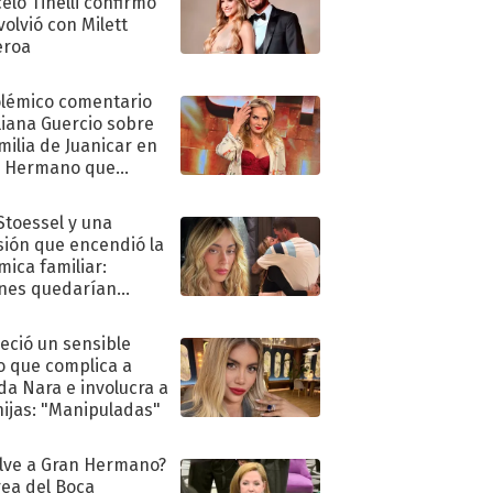
elo Tinelli confirmó
volvió con Milett
eroa
olémico comentario
liana Guercio sobre
amilia de Juanicar en
n Hermano que
tó la furia en redes
 Stoessel y una
sión que encendió la
mica familiar:
nes quedarían
ra de su boda
eció un sensible
o que complica a
a Nara e involucra a
hijas: "Manipuladas"
lve a Gran Hermano?
ea del Boca