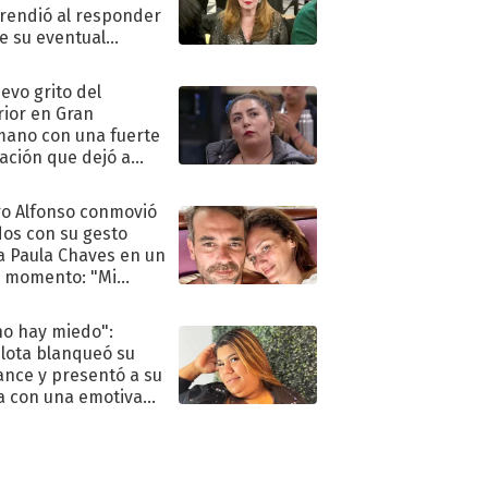
rendió al responder
e su eventual
eso al reality
uevo grito del
rior en Gran
ano con una fuerte
ación que dejó a
oya en shock:
idora"
o Alfonso conmovió
dos con su gesto
a Paula Chaves en un
 momento: "Mi
mpañante
péutico"
no hay miedo":
lota blanqueó su
nce y presentó a su
a con una emotiva
aración de amor