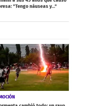
resa: "Tengo náuseas y..."
MOCIÓN
tormenta cambió todo: un rayo