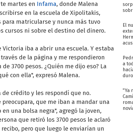
este martes en
Infama
, donde Malena
sorp
sobr
scribirse en la escuela de Xipolitakis,
regr
 para matricularse y nunca más tuvo
El n
s cursos ni sobre el destino del dinero.
exte
Herm
acus
 Victoria iba a abrir una escuela. Y estaba
Pinc
"Tra
través de la página y me respondieron
Pedr
a to
n de 3700 pesos. ¿Quién me dijo eso? La
haci
ué con ella", expresó Malena.
duro
aco
tera
"Ya 
 de crédito y les respondí que no.
Cami
e preocupara, que me iban a mandar una
roma
novi
 en una bolsa negra", agregó la joven,
decl
rsona que retiró los 3700 pesos le aclaró
recibo, pero que luego le enviarían un