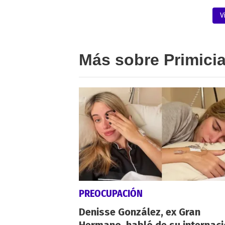
V
Más sobre Primici
PREOCUPACIÓN
Denisse González, ex Gran
Hermano, habló de su internaci