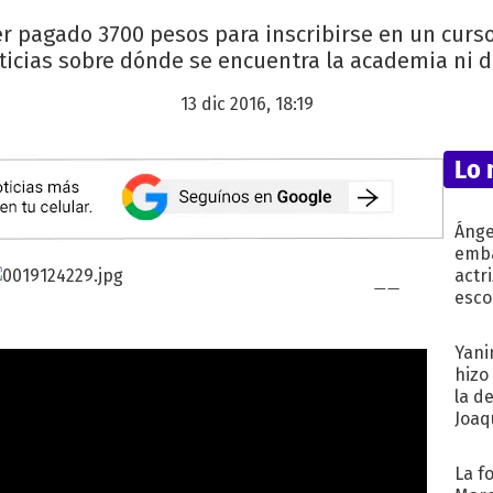
r pagado 3700 pesos para inscribirse en un curso 
icias sobre dónde se encuentra la academia ni de
13 dic 2016, 18:19
Lo 
Ánge
emba
actr
esco
Yani
hizo
la d
Joaqu
La f