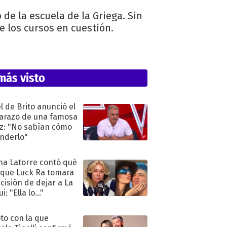
de la escuela de la Griega. Sin
 los cursos en cuestión.
más visto
l de Brito anunció el
razo de una famosa
iz: "No sabían cómo
nderlo"
na Latorre contó qué
 que Luck Ra tomara
ecisión de dejar a La
i: "Ella lo..."
oto con la que