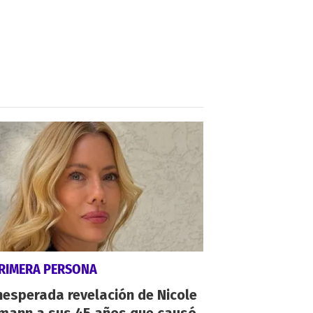
PRIMERA PERSONA
nesperada revelación de Nicole
mann a sus 45 años que causó